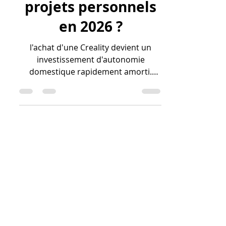
CREALITY pour ses
projets personnels
en 2026 ?
l'achat d'une Creality devient un
investissement d'autonomie
domestique rapidement amorti.
Grâce à un prix d'achat compétitif et
un coût de production dérisoire
(environ 0,02 € le gramme), la
machine se rentabilise via la
réparation d'objets et la création sur
mesure, évitant ainsi l'obsolescence
programmée. L'intégration de l'IA
maximise cette rentabilité en
éliminant le gaspillage de matière,
rendant la fabrication à domicile bien
plus économique que l'achat de