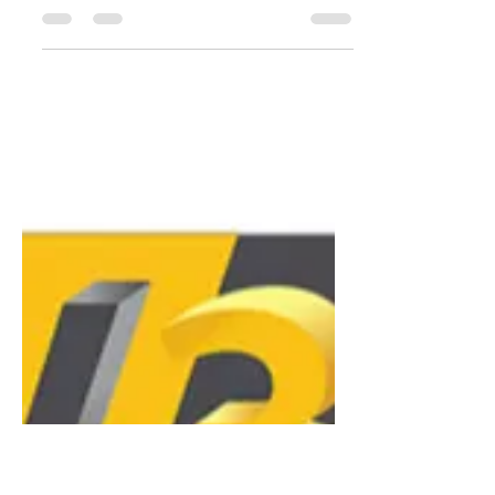
débutants en 2026 ?
a formation idéale pour débuter via
le CPF mise sur une pédagogie
progressive et intuitive, utilisant l'IA
pour simplifier le paramétrage
(slicing). L'objectif est de lever les
barrières techniques en combinant
une modélisation accessible (type
Tinkercad vers Fusion 360) et un
accompagnement pratique sur la
maintenance de base. Ce parcours
permet de transformer rapidement
votre crédit CPF en une compétence
concrète, vous rendant capable de
produire des pièces fonctionnelles s