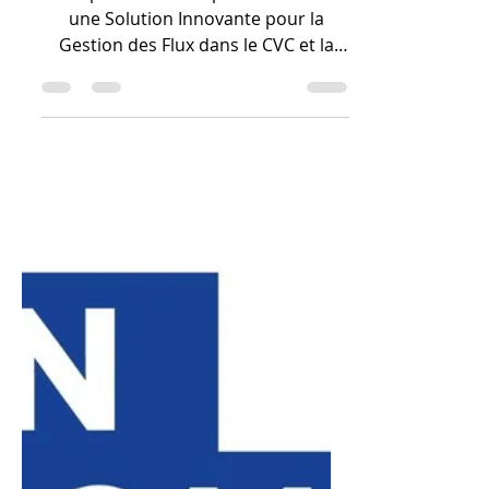
Plomberie
Industrielle.
La Reproduction de pièces en 3D est
une Solution Innovante pour la
Gestion des Flux dans le CVC et la
Plomberie Industrielle. Elle permet
de fabriquer des composants aux
géométries internes complexes
(collecteurs, diffuseurs) pour
améliorer l'hydrodynamisme ou
l'aérodynamisme, ce qui réduit les
pertes de charge et augmente
l'efficacité énergétique. De plus, elle
assure la Reproduction de pièces en
3D rapide et précise pour la
maintenance, offrant une flexibilité
vitale aux ré