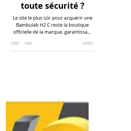
une imprimante
Bambulab H2 C en
toute sécurité ?
Le site le plus sûr pour acquérir une
Bambulab H2 C reste la boutique
officielle de la marque, garantissant
le meilleur prix et un accès direct au
SAV constructeur. Toutefois, passer
par des revendeurs agréés français
comme Polyfab3D ou Atome3D offre
une sécurité supplémentaire grâce à
un support technique localisé et une
conformité totale avec la législation
européenne. Ces canaux officiels
sont les seuls à garantir l'authenticité
de la machine et une protection
optimale de