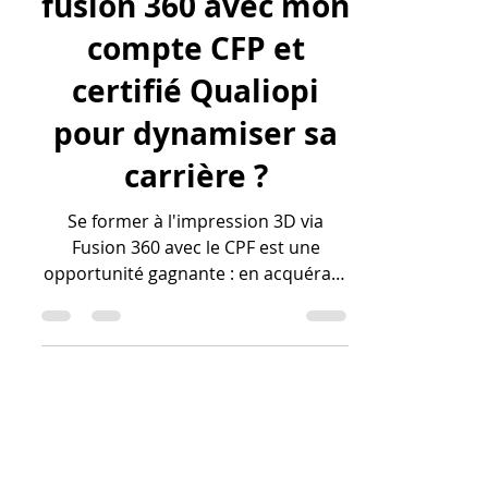
pour débutant sur
fusion 360 avec mon
compte CFP et
certifié Qualiopi
pour dynamiser sa
carrière ?
Se former à l'impression 3D via
Fusion 360 avec le CPF est une
opportunité gagnante : en acquérant
des compétences techniques
certifiées (Qualiopi) et en maîtrisant
la chaîne de fabrication numérique,
vous boostez votre employabilité et
vous vous positionnez comme un
profil expert, capable de répondre