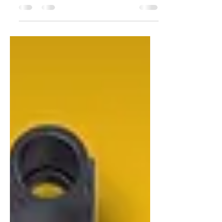
L'introduction des adolescents au
monde fascinant de l'impression 3D
peut être une expérience
enrichissante et éducative. Une
imprimante...