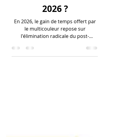
multicouleurs en
2026 ?
En 2026, le gain de temps offert par
le multicouleur repose sur
l'élimination radicale du post-
traitement. Grâce à des systèmes de
commutation ultra-rapides, la
machine produit des objets "prêts à
l'usage", supprimant les heures
fastidieuses de peinture et de finition
manuelle. Ce processus permet
d'économiser jusqu'à 70 % du temps
total de réalisation, transformant
une contrainte technique en une
économie de travail humain.