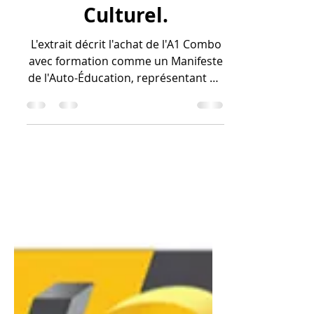
avec une formation
Est un Acte
d'Investissement
Personnel et
Culturel.
L'extrait décrit l'achat de l'A1 Combo
avec formation comme un Manifeste
de l'Auto-Éducation, représentant un
Acte d'Investissement Personnel et
Culturel. La simplicité d'utilisation, la
fiabilité et l'AMS Lite de la machine
minimisent les obstacles techniques,
permettant de concentrer l'énergie
sur la compréhension des principes
de conception et de fabrication.
L'investissement est justifié parce