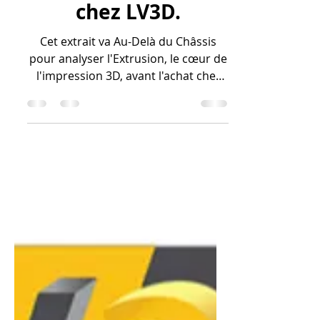
de l'Extrusion avant
d'Acheter une
Imprimante 3D
pour Débuter dans
l'Impression 3D
chez LV3D.
Cet extrait va Au-Delà du Châssis
pour analyser l'Extrusion, le cœur de
l'impression 3D, avant l'achat chez
LV3D. Les points critiques à vérifier
sont le système d'extrusion (Direct
Drive versus Bowden), la capacité de
chauffe du hotend (pour les
matériaux avancés) et la qualité de la
buse. Ces éléments sont essentiels