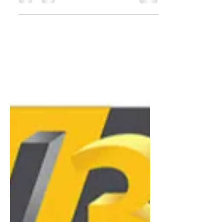
La capacité de refaire une pièce en
plastique par impression 3D est
stratégique pour l'Aube de la
Fabrication Décentralisée. Cette
technologie favorise l'émergence de
micro-usines locales, réduisant les
coûts de transport et transformant
l'inventaire physique en inventaire
numérique (fichiers 3D). Elle permet
une réactivité du marché et une
production "à la demande", offrant
une agilité économique cruciale et
réduisant la vulnérabilité du
commerce mondial.