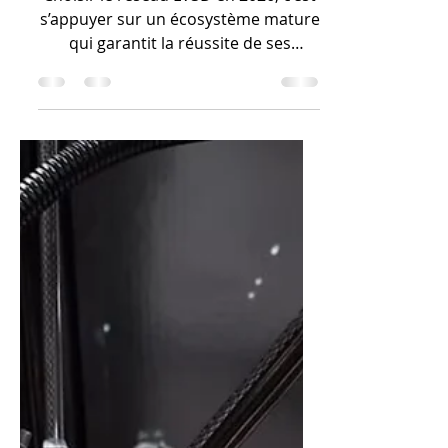
concession LV3D ?
Choisir le réseau LV3D en 2026, c’est
s’appuyer sur un écosystème mature
qui garantit la réussite de ses
partenaires grâce à une offre multi-
services (vente, formation certifiée,
maintenance et production). L'atout
majeur réside dans la visibilité
numérique puissante fournie par le
réseau, qui génère du flux vers les
points de vente physiques. Avec des
marges compétitives via une centrale
d’achat, une exclusivité territoriale et
un support technique permanent