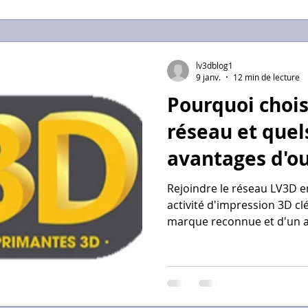
limités par des heures de 
assemblages complexes.
lv3dblog1
9 janv.
12 min de lecture
Pourquoi chois
réseau et quel
avantages d'ou
concession LV
Rejoindre le réseau LV3D 
activité d'impression 3D cl
marque reconnue et d'un 
complet. L'atout majeur est
revenus : vente de matérie
impression à la demande. 
bénéficiez d'une exclusivité 
aux dernières innovations