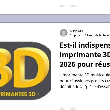
utilisateur en gérant auto
complexes. Investir dès ma
coûts de fabrication par di
de
lv3dblog1
10 janv.
11 min de lecture
Est-il indispe
imprimante 3D
2026 pour réus
créatifs ?
l'imprimante 3D multicoul
pour réussir ses projets cr
définitif de la "pièce d'essai
commerciale. Avec l'émerg
comme la Bambu Lab P2S o
Palette 300 présentée au CE