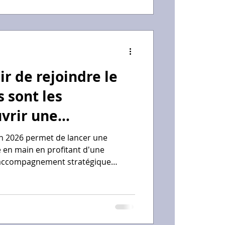
peinture manuelle ou des
ir de rejoindre le
s sont les
vrir une
3D ?
en 2026 permet de lancer une
é en main en profitant d'une
accompagnement stratégique
 la multiplication des sources de
l, formation agréée, maintenance et
En tant que concessionnaire, vous
territoriale et d'un accès privilégié
 technologiques