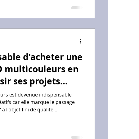
matiquement les aspects techniques
intenant permet de diviser ses
x tout en supprimant 90 % du travail
nsable d'acheter une
 multicouleurs en
sir ses projets
eurs est devenue indispensable
éatifs car elle marque le passage
" à l'objet fini de qualité
ence de modèles ultra-performants
u la révolutionnaire AtomForm
S 2026, les créateurs ne sont plus