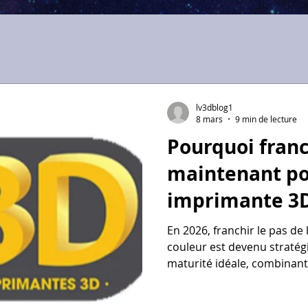
lv3dblog1
8 mars
9 min de lecture
Pourquoi franc
maintenant po
imprimante 3D
En 2026, franchir le pas de
couleur est devenu stratégi
maturité idéale, combinant f
public. Avec des modèles 
l'intelligence artificielle s