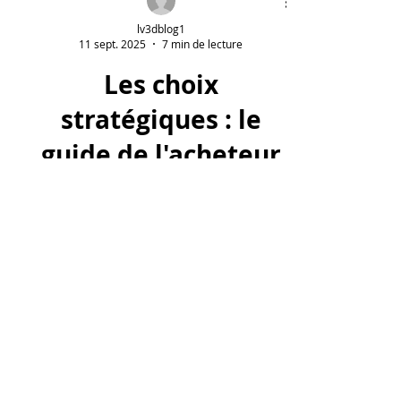
lv3dblog1
11 sept. 2025
7 min de lecture
Les choix
stratégiques : le
guide de l'acheteur
malin pour acheter
une bobine de
filament 3d pour
ma machine 3d.
Un acheteur malin de filament 3D fait