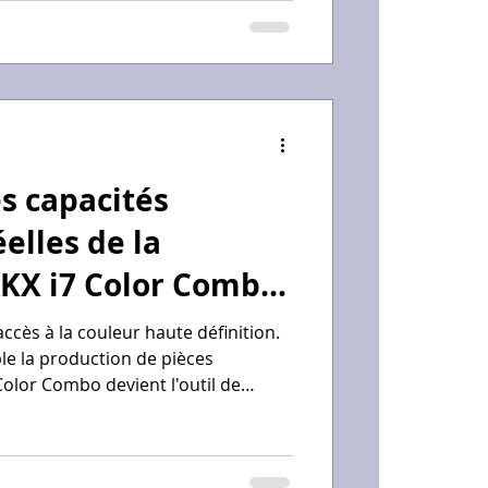
aîtrisent pas seulement la théorie,
périence concrète sur des
ation (vitesse de 500 mm/s).
es capacités
elles de la
KX i7 Color Combo
accès à la couleur haute définition.
le la production de pièces
Color Combo devient l'outil de
e produit et la communication
eur utilisant son CPF pour se
d'un rendu professionnel immédiat