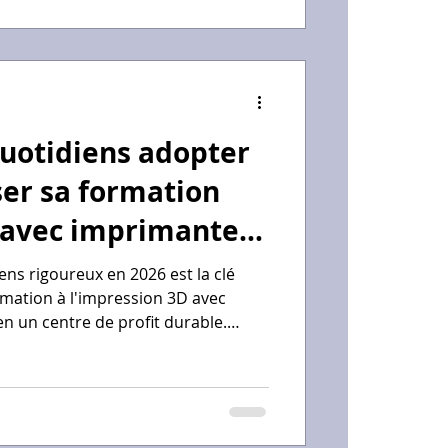
la pièce extrêmement bas.
quotidiens adopter
ser sa formation
 avec imprimante
ens rigoureux en 2026 est la clé
mation à l'impression 3D avec
en un centre de profit durable.
ar une veille technologique et
le d'attente sur Fusion 360 afin
s de production à 500 mm/s.
 un rituel de maintenance
lateau PEI et inspection visuelle du