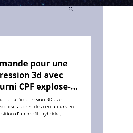
emande pour une
ression 3d avec
rni CPF explose-t-
ecruteurs ?
tion à l'impression 3D avec
 explose auprès des recruteurs en
isition d'un profil "hybride",
ité de la chaîne de valeur numérique
es recherchent des collaborateurs