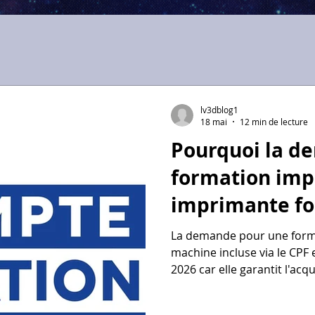
lv3dblog1
18 mai
12 min de lecture
Pourquoi la d
formation imp
imprimante fou
elle chez les r
La demande pour une forma
machine incluse via le CPF
2026 car elle garantit l'acqu
capable de gérer l'intégral
et physique. Les entrepris