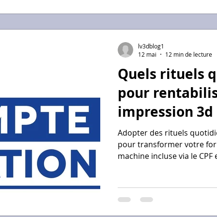
avec un coût de revient à 
lv3dblog1
12 mai
12 min de lecture
Quels rituels 
pour rentabili
impression 3d
fourni CPF ?
Adopter des rituels quotidi
pour transformer votre for
machine incluse via le CPF 
Chaque matin, commencez p
une vérification de votre fi
d'optimiser vos lancement
Intégrez systématiquement
préventive : nettoyage du p