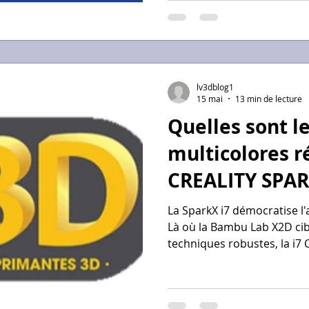
certifiés Qualiopi qui ne m
mais qui possèdent une ex
machines de dernière génér
lv3dblog1
15 mai
13 min de lecture
Quelles sont l
multicolores ré
CREALITY SPAR
?
La SparkX i7 démocratise l'
Là où la Bambu Lab X2D cib
techniques robustes, la i7 
référence pour le design d
visuelle. Pour un entrepren
former, c'est l'assurance 