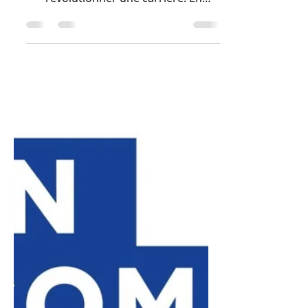
L'extrait souligne qu'une formation à
l'impression 3D avec le CPF peut
révolutionner une carrière. En
finançant la maîtrise de la fabrication
additive, le Compte Personnel de
Formation permet aux individus
d'acquérir des compétences
recherchées, de s'ouvrir à des
métiers d'avenir et de devenir des
acteurs clés de l'innovation
industrielle.