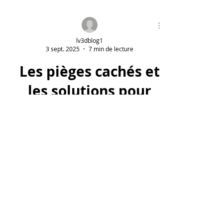
lv3dblog1
3 sept. 2025
7 min de lecture
Les pièges cachés et
les solutions pour
acheter du filament
PETG.
Les deux principaux pièges lors de
l'achat de filament PETG sont
l'humidité et les bobines mal
enroulées. Étant hygroscopique, un