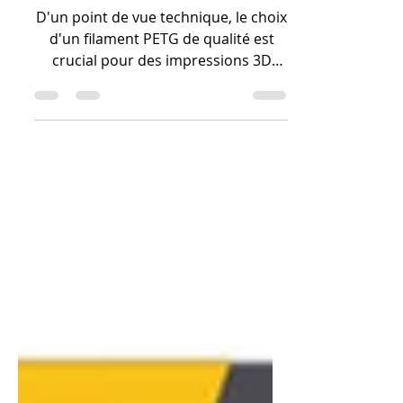
vos impressions.
D'un point de vue technique, le choix
d'un filament PETG de qualité est
crucial pour des impressions 3D
réussies Le critère le plus important
est la tolérance de diamètre qui doit
être très faible pour un flux
d'extrusion constant Le PETG a
besoin d'un plateau chauffant pour
éviter le warping Il est aussi essentiel
de le stocker au sec pour qu'il
n'absorbe pas l'humidité ce qui peut
causer des défauts Pour des
résultats optimaux suivez les
paramètres d'impression
recommandés