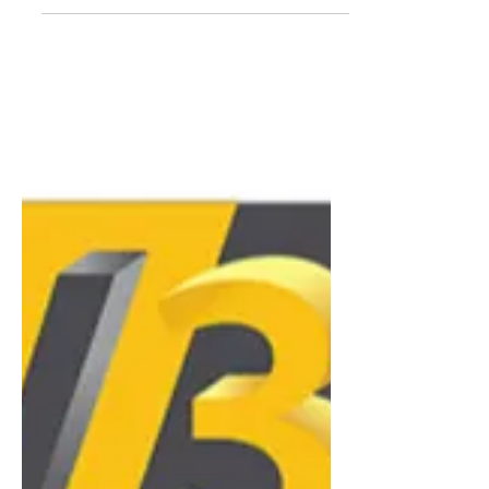
complète de la chaîne numérique, de
la mesure physique initiale au
réglage fin des paramètres
d'extrusion. En combinant des outils
de mesure de haute précision et des
logiciels de conception avancés, vous
transformez votre imprimante 3D en
un instrument de production
industrielle capable de livrer des
pièces de rechange dont l'ajustement
est parfaitement identique aux
standards d'origine.