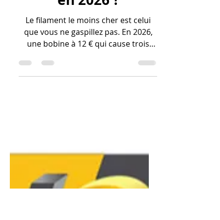
filament 3d au
meilleur prix sans
sacrifier la qualité
en 2026 ?
Le filament le moins cher est celui
que vous ne gaspillez pas. En 2026,
une bobine à 12 € qui cause trois
échecs d'impression revient plus
cher qu'une bobine premium à 22 €
qui réussit du premier coup. Je vous
conseille d'utiliser votre formation
CPF pour apprendre à configurer vos
"Linear Advance" et vos flux sur
Fusion 360 ; une machine bien
calibrée tire le meilleur de n'importe