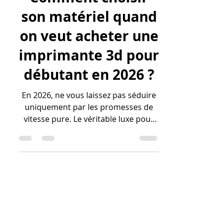
lv3dblog1
15 mai
14 min de lecture
Comment choisir
son matériel quand
on veut acheter une
imprimante 3d pour
débutant en 2026 ?
En 2026, ne vous laissez pas séduire
uniquement par les promesses de
vitesse pure. Le véritable luxe pour
un débutant, c'est la fiabilité. Une
machine qui réussit 100 % de ses
impressions à vitesse moyenne est
bien plus rentable qu'une machine