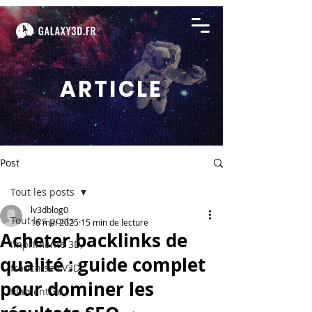
ARTICLE
Post
Tout les posts
lv3dblog0
Tout les posts
16 mai 2025
15 min de lecture
Acheter backlinks de
imprimante 3D,
qualité : guide complet
franchise LV3D,
pour dominer les
filament 3d,