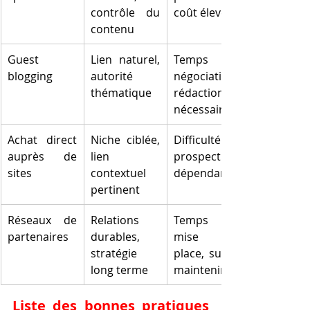
contrôle du 
coût élevé
contenu
Guest 
Lien naturel, 
Temps de 
blogging
autorité 
négociation, 
thématique
rédaction 
nécessaire
Achat direct 
Niche ciblée, 
Difficulté de 
auprès de 
lien 
prospection, 
sites
contextuel 
dépendance
pertinent
Réseaux de 
Relations 
Temps de 
partenaires
durables, 
mise en 
stratégie 
place, suivi à 
long terme
maintenir
Liste des bonnes pratiques 