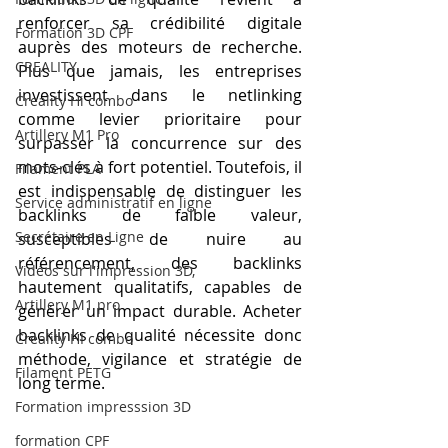
renforcer sa crédibilité digitale 
Formation 3D CPF
auprès des moteurs de recherche. 
CREALITY,
Plus que jamais, les entreprises 
investissent dans le netlinking 
Creality Hi combo
comme levier prioritaire pour 
Artillery M1 Pro
surpasser la concurrence sur des 
mots-clés à fort potentiel. Toutefois, il 
Filament PLA
est indispensable de distinguer les 
Service administratif en ligne
backlinks de faible valeur, 
Secrétaire en Ligne
susceptibles de nuire au 
référencement, des backlinks 
Vidéos sur l'impression 3D,
hautement qualitatifs, capables de 
Artillery M1 pro
générer un impact durable. Acheter 
backlinks de qualité nécessite donc 
Creality HI combo
méthode, vigilance et stratégie de 
Filament PETG
long terme.
Formation impresssion 3D
formation CPF