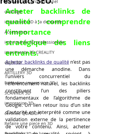
résultats SEO.
filament PLA professionnel
Acheter backlinks de 
outillage
qualité : comprendre 
impression 3D à la demande
l'importance 
Accessoires
stratégique des liens 
imprimante 3D professionelle
entrants.
imprimante 3D CREALITY
Acheter backlinks de qualité
 n’est pas 
objet 3D
une démarche anodine. Dans 
ARTILLERY 3D
l’univers concurrentiel du 
Formation impression 3D
référencement naturel, les backlinks 
constituent l’un des piliers 
SCANNER 3D
fondamentaux de l’algorithme de 
impression 3D
Google. Un lien retour issu d’un site 
d’autorité est interprété comme une 
certifiée QUALIOPI
validation externe de la pertinence 
Refaire une piece en 3D
de votre contenu. Ainsi, acheter 
backlinks de qualité revient à 
Formation 3D en ligne.