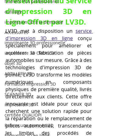
Présentation du Service 
filament PLA professionnel
d'Impression 3D en 
outillage
Ligne Offert par LV3D.
impression 3D à la demande
LV3D met à disposition un 
service 
Accessoires
d'impression 3D en ligne
 conçu 
imprimante 3D professionelle
spécialement pour améliorer et 
accélérer la fabrication de pièces 
imprimante 3D CREALITY
automobiles sur mesure. Grâce à des 
objet 3D
technologies d'impression 3D de 
ARTILLERY 3D
pointe, LV3D transforme les modèles 
numériques en composants 
Formation impression 3D
physiques de première qualité, livrés 
SCANNER 3D
directement aux clients. Cette offre 
innovante est idéale pour ceux qui 
impression 3D
cherchent une solution rapide pour 
certifiée QUALIOPI
la réparation ou le remplacement de 
Refaire une piece en 3D
pièces automobiles, transcendante 
les limites des procédés de 
Formation 3D en ligne.