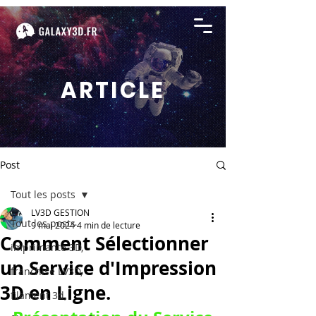
ARTICLE
Post
Tout les posts
LV3D GESTION
Tout les posts
9 mai 2024
4 min de lecture
Comment Sélectionner
imprimante 3D,
un Service d'Impression
franchise LV3D,
3D en Ligne.
filament 3d,