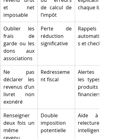
revenu brut 
ou erreurs 
explicatif sur 
et net 
de calcul de 
chaque ligne
imposable
l’impôt
Oublier les 
Perte de 
Rappels 
frais de 
réduction 
automatique
garde ou les 
significative
s et checklist
dons aux 
associations
Ne pas 
Redresseme
Alertes sur 
déclarer les 
nt fiscal
les types de 
revenus d’un 
produits 
livret non 
financiers
exonéré
Renseigner 
Double 
Aide à la 
deux fois un 
imposition 
relecture 
même 
potentielle
intelligente
revenu