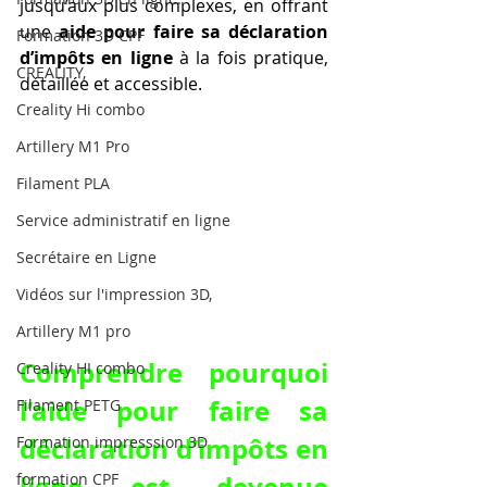
jusqu’aux plus complexes, en offrant 
une 
aide pour faire sa déclaration 
Formation 3D CPF
d’impôts en ligne
 à la fois pratique, 
CREALITY,
détaillée et accessible.
Creality Hi combo
Artillery M1 Pro
Filament PLA
Service administratif en ligne
Secrétaire en Ligne
Vidéos sur l'impression 3D,
Artillery M1 pro
Comprendre pourquoi 
Creality HI combo
l’aide pour faire sa 
Filament PETG
déclaration d’impôts en 
Formation impresssion 3D
formation CPF