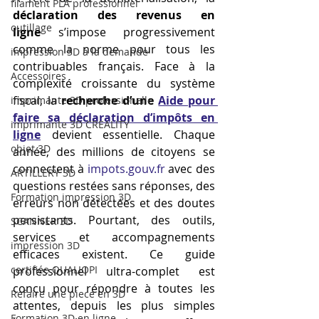
filament PLA professionnel
déclaration des revenus en 
outillage
ligne
 s’impose progressivement 
comme la norme pour tous les 
impression 3D à la demande
contribuables français. Face à la 
Accessoires
complexité croissante du système 
fiscal, la 
recherche d’une 
Aide pour 
imprimante 3D professionelle
faire sa déclaration d’impôts en 
imprimante 3D CREALITY
ligne
 devient essentielle. Chaque 
objet 3D
année, des millions de citoyens se 
connectent à 
impots.gouv.fr
 avec des 
ARTILLERY 3D
questions restées sans réponses, des 
Formation impression 3D
erreurs non détectées et des doutes 
persistants. Pourtant, des outils, 
SCANNER 3D
services et accompagnements 
impression 3D
efficaces existent. Ce guide 
certifiée QUALIOPI
professionnel ultra-complet est 
conçu pour répondre à toutes les 
Refaire une piece en 3D
attentes, depuis les plus simples 
Formation 3D en ligne.