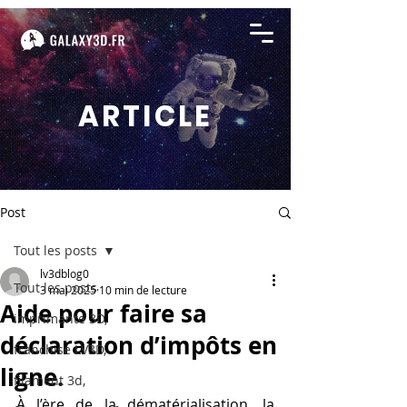
ARTICLE
Post
Tout les posts
lv3dblog0
Tout les posts
3 mai 2025
10 min de lecture
Aide pour faire sa
imprimante 3D,
déclaration d’impôts en
franchise LV3D,
ligne.
filament 3d,
À l’ère de la dématérialisation, la 