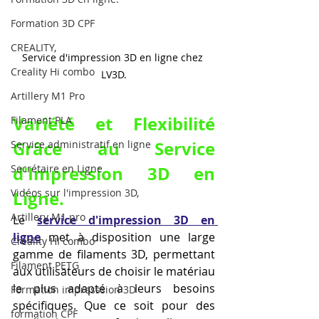
Formation 3D CPF
CREALITY,
Service d'impression 3D en ligne chez 
Creality Hi combo
LV3D.
Artillery M1 Pro
Variété et Flexibilité 
Filament PLA
Grâce au Service 
Service administratif en ligne
d'Impression 3D en 
Secrétaire en Ligne
Vidéos sur l'impression 3D,
Ligne.
Artillery M1 pro
Le 
service d'impression 3D en 
ligne
 met à disposition une large 
Creality HI combo
gamme de filaments 3D, permettant 
Filament PETG
aux utilisateurs de choisir le matériau 
le plus adapté à leurs besoins 
Formation impresssion 3D
spécifiques. Que ce soit pour des 
formation CPF