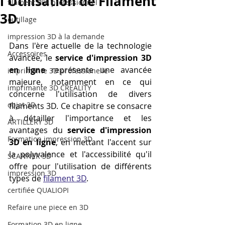
l'Utilisation de Filament
filament PLA professionnel
3D.
outillage
impression 3D à la demande
Dans l'ère actuelle de la technologie 
Accessoires
avancée, le 
service d'impression 3D 
en ligne
 représente une avancée 
imprimante 3D professionelle
majeure, notamment en ce qui 
imprimante 3D CREALITY
concerne l'utilisation de divers 
objet 3D
filaments 3D. Ce chapitre se consacre 
à détailler l'importance et les 
ARTILLERY 3D
avantages du 
service d'impression 
Formation impression 3D
3D en ligne
, en mettant l'accent sur 
la polyvalence et l'accessibilité qu'il 
SCANNER 3D
offre pour l'utilisation de différents 
impression 3D
types de 
filament 3D
.
certifiée QUALIOPI
Refaire une piece en 3D
Formation 3D en ligne.