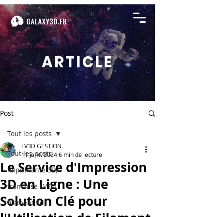
ARTICLE
Post
Tout les posts
LV3D GESTION
Tout les posts
11 janv. 2024
6 min de lecture
Le Service d'Impression
imprimante 3D,
3D en Ligne : Une
franchise LV3D,
Solution Clé pour
filament 3d,