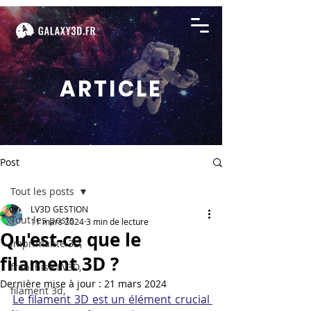
ARTICLE
Post
Tout les posts
LV3D GESTION
Tout les posts
11 mars 2024
3 min de lecture
Qu'est-ce que le
imprimante 3D,
filament 3D ?
franchise LV3D,
Dernière mise à jour :
21 mars 2024
filament 3d,
Le filament 3D est un élément crucial 