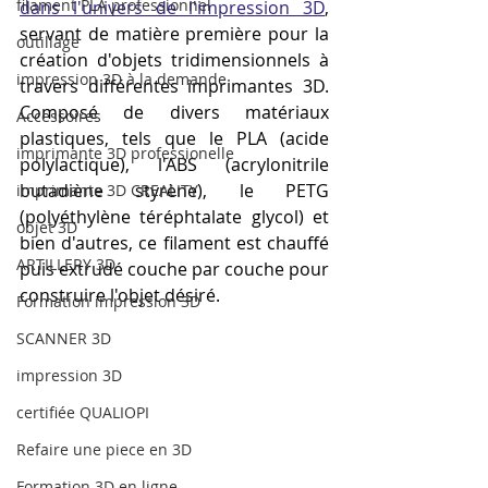
filament PLA professionnel
dans l'univers de l'impression 3D
, 
servant de matière première pour la 
outillage
création d'objets tridimensionnels à 
impression 3D à la demande
travers différentes imprimantes 3D. 
Composé de divers matériaux 
Accessoires
plastiques, tels que le PLA (acide 
imprimante 3D professionelle
polylactique), l'ABS (acrylonitrile 
butadiène styrène), le PETG 
imprimante 3D CREALITY
(polyéthylène téréphtalate glycol) et 
objet 3D
bien d'autres, ce filament est chauffé 
ARTILLERY 3D
puis extrudé couche par couche pour 
construire l'objet désiré.
Formation impression 3D
SCANNER 3D
impression 3D
certifiée QUALIOPI
Refaire une piece en 3D
Formation 3D en ligne.