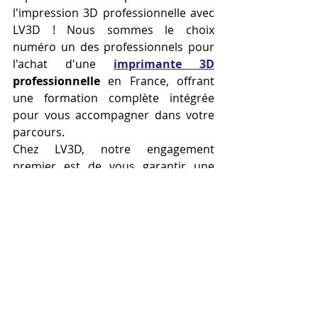
l'impression 3D professionnelle avec 
LV3D ! Nous sommes le choix 
numéro un des professionnels pour 
l'achat d'une 
imprimante 3D
professionnelle
 en France, offrant 
une formation complète intégrée 
pour vous accompagner dans votre 
parcours.
Chez LV3D, notre engagement 
premier est de vous garantir une 
expérience exceptionnelle. Nous 
sélectionnons méticuleusement les 
meilleures 
imprimantes 
3D
 disponibles sur le marché et 
proposons une formation détaillée 
pour maîtriser tous les aspects de 
cette technologie innovante.
Que vous soyez débutant ou expert, 