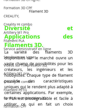
Formation 3D CPF
Filament 3D
CREALITY,
Creality Hi combo
Diversité et 
Artillery M1 Pro
Applications des 
Filament PLA
Filaments 3D.
Service administratif en ligne
La variété des filaments 3D 
Secrétaire en Ligne
disponibles sur le marché ouvre un 
vaste champ de possibilités pour les 
Vidéos sur l'impression 3D,
créateurs, les ingénieurs et les 
Artillery M1 pro
hobbyistes. Chaque type de filament 
possède des caractéristiques 
Creality HI combo
uniques qui le rendent plus adapté à 
Filament PETG
certaines applications. Par exemple, 
le PLA est biodégradable et facile à 
Formation impresssion 3D
utiliser, ce qui en fait un choix 
formation CPF