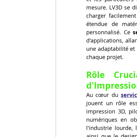
mesure. LV3D se dis
charger facilemen
étendue de matéri
personnalisé. Ce 
s
d'applications, alla
une adaptabilité et
chaque projet.
Rôle Cruc
d'Impressio
Au cœur du 
servi
jouent un rôle es
impression 3D, pil
numériques en obje
l'industrie lourde, 
ainsi que le design