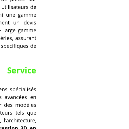
tilisateurs de 
rmi une gamme 
ent un devis 
e large gamme 
éries, assurant 
spécifiques de 
e 
Service 
ns spécialisés 
s avancées en 
r des modèles 
eurs tels que 
l'architecture, 
ression 3D en 