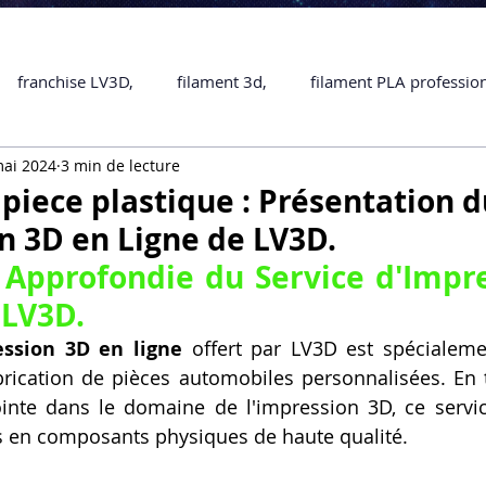
franchise LV3D,
filament 3d,
filament PLA professio
mai 2024
3 min de lecture
Accessoires
imprimante 3D professionelle
impriman
 piece plastique : Présentation d
n 3D en Ligne de LV3D.
Formation impression 3D
SCANNER 3D
impression 
 Approfondie du Service d'Impre
 LV3D.
une piece en 3D
Formation 3D en ligne.
Formation 3D 
ession 3D en ligne
 offert par LV3D est spécialeme
brication de pièces automobiles personnalisées. En ti
inte dans le domaine de l'impression 3D, ce service
 M1 Pro
Filament PLA
Service administratif en ligne
s en composants physiques de haute qualité. 