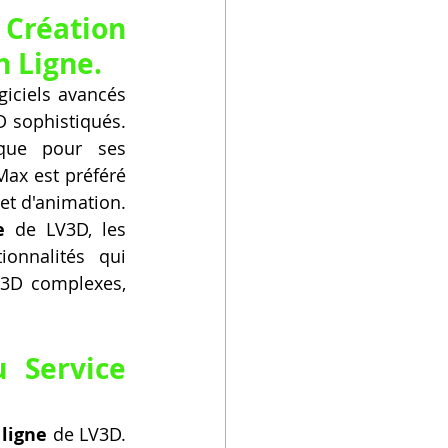
Création 
n Ligne.
ogiciels avancés 
 sophistiqués. 
que pour ses 
ax est préféré 
t d'animation. 
e
 de LV3D, les 
onnalités qui 
 3D complexes, 
 Service 
 ligne
 de LV3D. 