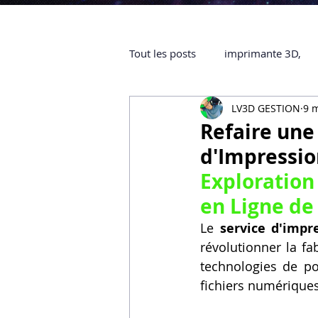
Tout les posts
imprimante 3D,
LV3D GESTION
9 
impression 3D à la demande
Refaire une
d'Impressio
objet 3D
ARTILLERY 3D
Exploration
en Ligne de
certifiée QUALIOPI
Refaire 
Le 
service d'impr
révolutionner la fa
technologies de po
Creality Hi combo
Artillery
fichiers numérique