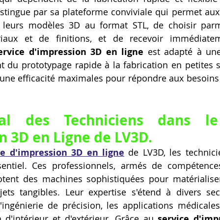
tingue par sa plateforme conviviale qui permet aux u
t leurs modèles 3D au format STL, de choisir pa
aux et de finitions, et de recevoir immédiatem
ervice d'impression 3D en ligne
 est adapté à un
nt du prototypage rapide à la fabrication en petites s
 une efficacité maximales pour répondre aux besoins 
ial des Techniciens dans l
n 3D en Ligne
 de LV3D.
ce d'impression 3D en ligne
 de LV3D, les technicie
sentiel. Ces professionnels, armés de compétence
otent des machines sophistiquées pour matérialise
ts tangibles. Leur expertise s'étend à divers sect
l'ingénierie de précision, les applications médicales, 
 d'intérieur et d'extérieur. Grâce au 
service d'imp