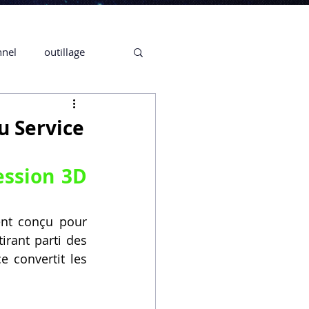
nnel
outillage
te 3D CREALITY
u Service
3D
ssion 3D 
CPF
CREALITY,
nt conçu pour 
rant parti des 
 convertit les 
Secrétaire en Ligne