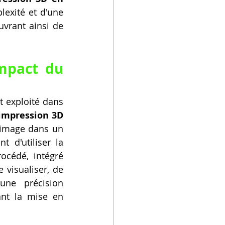
exité et d'une 
vrant ainsi de 
De la Conception 2D à la Réalité 3D : L'Impact du 
 exploité dans 
impression 3D 
image dans un 
d'utiliser la 
cédé, intégré 
visualiser, de 
ne précision 
ant la mise en 