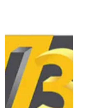
L'humidité est un facteur critique qui
peut fragiliser les pièces et dégrader
la qualité d'impression, notamment
pour les matériaux hygroscopiques
(Nylon, PETG, etc.). Pour garantir une
production industrielle fiable, LV3D
préconise l'achat d'équipements
incluant des compartiments
hermétiques ou des stations de
séchage actives. Anticiper le
traitement thermique des filaments
dès l'acquisition de la machine
permet d'assurer une meilleure
adhérence des couches