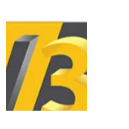
Franchir le pas avec LV3D en 2026 est
une opportunité de lancer une
entreprise rentable avec un
investissement maîtrisé (environ 20
000 € d'apport). Les avantages sont
tangibles : un modèle économique
qui assure des revenus récurrents
via les consommables et l'impression
à la demande, sans les contraintes
de stocks massifs. Le réseau sécurise
votre projet en vous offrant une
formation continue et un
accompagnement pour capter les
marchés professionnels
(prototypage, pièces dé