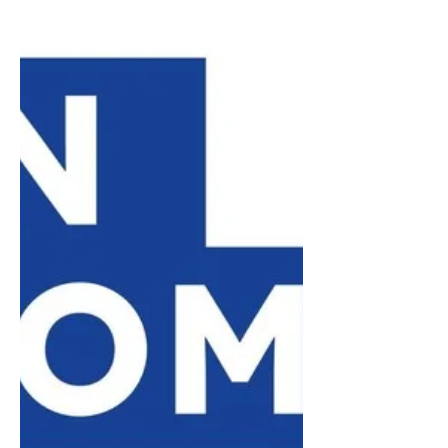
d'employabilité majeur dans un
marché industriel en pleine
mutation. La réussite dépend de
votre capacité à coupler la maîtrise
technique des machines (FDM ou
résine) avec des compétences en
conception CAO (logiciels comme
Fusion 360)