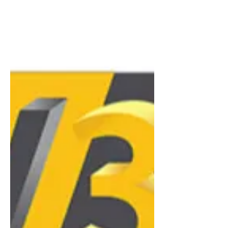
le CPF mise sur une pédagogie
progressive et intuitive, utilisant l'IA
pour simplifier le paramétrage
(slicing). L'objectif est de lever les
barrières techniques en combinant
une modélisation accessible (type
Tinkercad vers Fusion 360) et un
accompagnement pratique sur la
maintenance de base. Ce parcours
permet de transformer rapidement
votre crédit CPF en une compétence
concrète, vous rendant capable de
produire des pièces fonctionnelles s