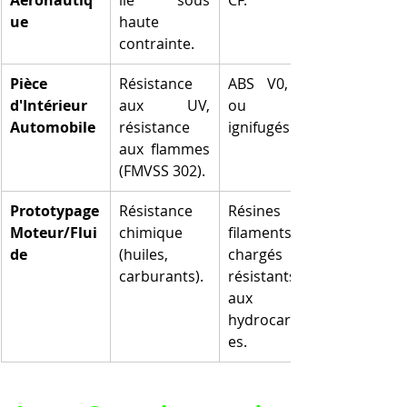
Aéronautiq
lle sous 
CF.
ue
haute 
contrainte.
Pièce 
Résistance 
ABS V0, PC 
d'Intérieur 
aux UV, 
ou ASA 
Automobile
résistance 
ignifugés.
aux flammes 
(FMVSS 302).
Prototypage 
Résistance 
Résines ou 
Moteur/Flui
chimique 
filaments 
de
(huiles, 
chargés 
carburants).
résistants 
aux 
hydrocarbur
es.