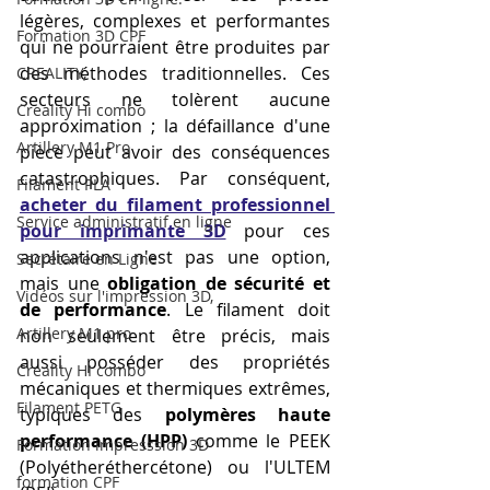
légères, complexes et performantes 
Formation 3D CPF
qui ne pourraient être produites par 
des méthodes traditionnelles. Ces 
CREALITY,
secteurs ne tolèrent aucune 
Creality Hi combo
approximation ; la défaillance d'une 
Artillery M1 Pro
pièce peut avoir des conséquences 
catastrophiques. Par conséquent, 
Filament PLA
acheter du filament professionnel 
Service administratif en ligne
pour imprimante 3D
 pour ces 
applications n'est pas une option, 
Secrétaire en Ligne
mais une 
obligation de sécurité et 
Vidéos sur l'impression 3D,
de performance
. Le filament doit 
Artillery M1 pro
non seulement être précis, mais 
aussi posséder des propriétés 
Creality HI combo
mécaniques et thermiques extrêmes, 
Filament PETG
typiques des 
polymères haute 
performance (HPP)
 comme le PEEK 
Formation impresssion 3D
(Polyétheréthercétone) ou l'ULTEM 
formation CPF