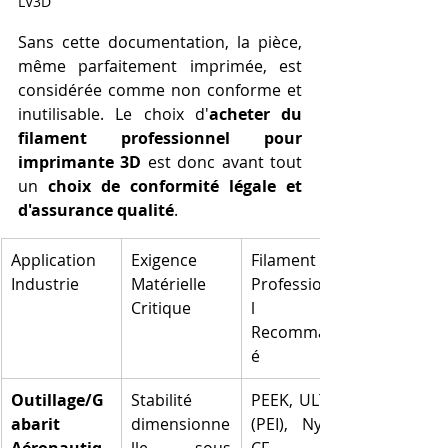
LV3D
Sans cette documentation, la pièce, 
même parfaitement imprimée, est 
considérée comme non conforme et 
inutilisable. Le choix d'
acheter du 
filament professionnel pour 
imprimante 3D
 est donc avant tout 
un 
choix de conformité légale et 
d'assurance qualité
.
Application 
Exigence 
Filament 
Industrie
Matérielle 
Professionne
Critique
l 
Recommand
é
Outillage/G
Stabilité 
PEEK, ULTEM 
abarit 
dimensionne
(PEI), Nylon-