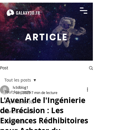
ARTICLE
Post
Tout les posts
lv3dblog1
Tout les posts
7 oct. 2025
7 min de lecture
L'Avenir de l'Ingénierie
imprimante 3D,
de Précision : Les
franchise LV3D,
Exigences Rédhibitoires
filament 3d,