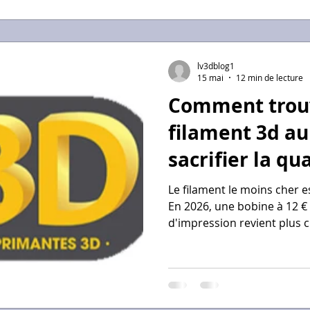
lignes des fiches techniq
cinématique de la machine 
permettra de
lv3dblog1
15 mai
12 min de lecture
Comment trouv
filament 3d au
sacrifier la qu
Le filament le moins cher e
En 2026, une bobine à 12 € 
d'impression revient plus
qui réussit du premier coup.
formation CPF pour apprend
Advance" et vos flux sur F
calibrée tire le meilleur d
plus abordable, tant que s