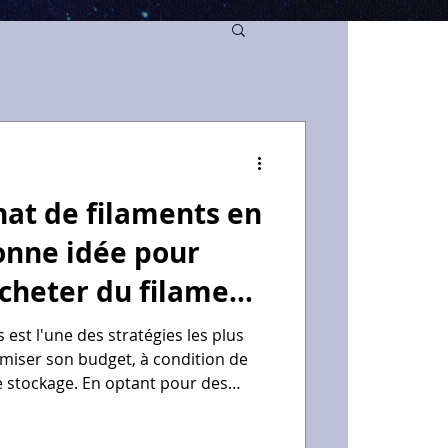
chat de filaments en
onne idée pour
cheter du filament
qualité / prix ?
 est l'une des stratégies les plus
imiser son budget, à condition de
de stockage. En optant pour des
bobines grand format chez des
Polyfab3D ou LV3D, le prix au kilo