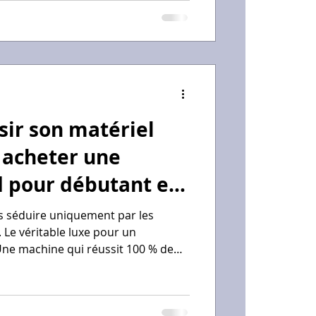
es 12 € à 15 €, offrant un rapport
r les productions en série.
ir son matériel
 acheter une
 pour débutant en
as séduire uniquement par les
 Le véritable luxe pour un
. Une machine qui réussit 100 % de
moyenne est bien plus rentable
e qui échoue une fois sur deux.
 CPF pour apprendre à lire entre les