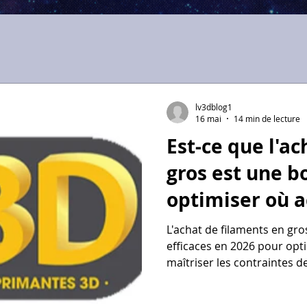
lv3dblog1
16 mai
14 min de lecture
Est-ce que l'a
gros est une b
optimiser où a
3d bon rapport 
L'achat de filaments en gros
efficaces en 2026 pour opt
maîtriser les contraintes 
packs de 5 à 10 kg ou des 
fournisseurs comme Sunlu, 