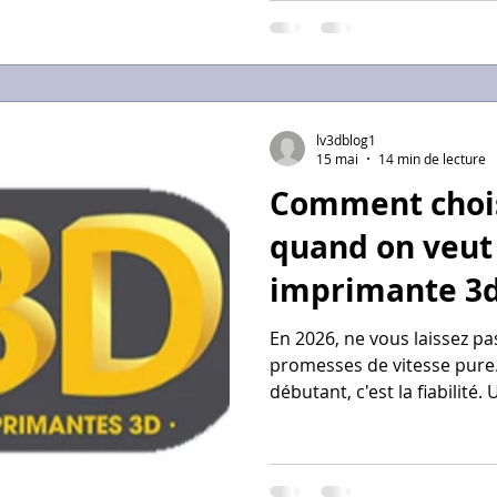
peut chuter sous la barre d
qualité/prix imbattable pou
lv3dblog1
15 mai
14 min de lecture
Comment chois
quand on veut
imprimante 3d
2026 ?
En 2026, ne vous laissez p
promesses de vitesse pure.
débutant, c'est la fiabilité
ses impressions à vitesse 
qu'une machine ultra-rapid
Profitez de votre formation