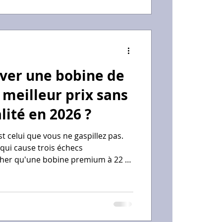
ues : comprendre comment la
influence la qualité de surface vous
er une bobine de
 meilleur prix sans
alité en 2026 ?
st celui que vous ne gaspillez pas.
qui cause trois échecs
 cher qu'une bobine premium à 22 €
 Je vous conseille d'utiliser votre
re à configurer vos "Linear
usion 360 ; une machine bien
e n'importe quel filament, même le
a rondeur est respectée.