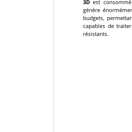
3D
 est consommé u
génère énormément
budgets, permetta
capables de traite
résistants.