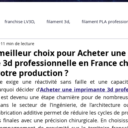
franchise LV3D,
filament 3d,
filament PLA professio
11 min de lecture
Accessoires
imprimante 3D professionelle
impriman
 meilleur choix pour Acheter une
3d professionnelle en France c
Formation impression 3D
SCANNER 3D
impression 
votre production ?
e exige une réactivité sans faille et une capacité
urquoi décider d’
Acheter une imprimante 3d profe
une piece en 3D
Formation 3D en ligne.
Formation 3D 
 est devenu une étape charnière pour de nombreuses
s le secteur de l’ingénierie, de l’architecture ou
fabrication additive permet de réduire les cycles de pr
 M1 Pro
Filament PLA
Service administratif en ligne
 finales avec une précision chirurgicale. En choisiss