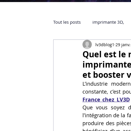
Tout les posts
imprimante 3D,
lv3dblog1
29 janv.
impression 3D à la demande
Quel est le
imprimante 
objet 3D
ARTILLERY 3D
et booster 
L’industrie modern
constante, c’est po
certifiée QUALIOPI
Refaire 
France chez LV3D
Que vous soyez dan
l’intégration de la 
Creality Hi combo
Artillery
produire des pièces