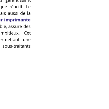
, garantissant 
e réactif. Le 
s aussi de la 
ur imprimante 
ble, assure des 
bitieux. Cet 
ermettant une 
ous-traitants 