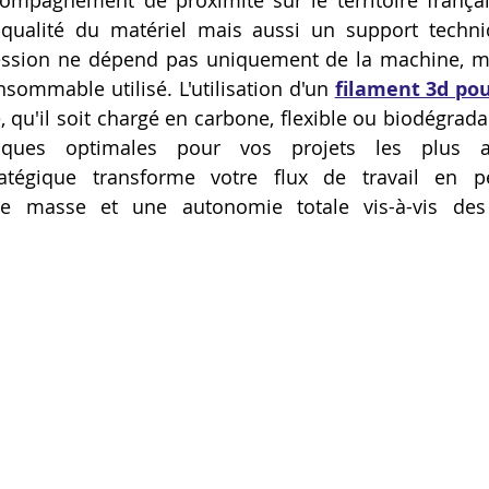
ompagnement de proximité sur le territoire français
ualité du matériel mais aussi un support techniqu
Artillery M1 pro
Creality HI combo
Filament PETG
ssion ne dépend pas uniquement de la machine, mai
sommable utilisé. L'utilisation d'un 
filament 3d po
, qu'il soit chargé en carbone, flexible ou biodégrada
formation CPF
iques optimales pour vos projets les plus am
ratégique transforme votre flux de travail en p
de masse et une autonomie totale vis-à-vis des s