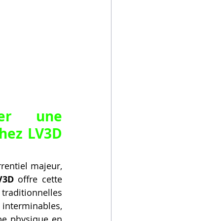
ter une 
hez LV3D 
entiel majeur, 
V3D
 offre cette 
raditionnelles 
nterminables, 
pe physique en 