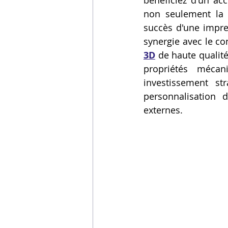
bénéficiez d'un acc
non seulement la q
Vidéos sur l'impression 3D,
succès d'une impre
synergie avec le con
3D
 de haute qualité
Formation impresssion 3D
propriétés mécan
investissement st
personnalisation 
externes.