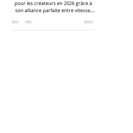
?
La Bambu Lab H2 C est l'outil idéal
pour les créateurs en 2026 grâce à
son alliance parfaite entre vitesse,
précision et simplicité d'utilisation.
En automatisant les tâches
techniques complexes, elle permet
de transformer rapidement vos idées
en objets professionnels, plaçant
l'innovation au cœur de vos projets
sans les contraintes habituelles de
l'impression 3D.