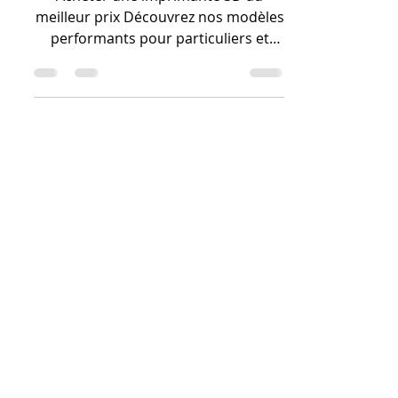
inconvénients.
Acheter une imprimante 3D au
meilleur prix Découvrez nos modèles
performants pour particuliers et
professionnels. Livraison rapide et
support garanti.