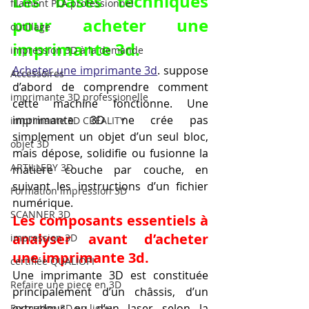
Les bases techniques 
filament PLA professionnel
pour acheter une 
outillage
imprimante 3d.
impression 3D à la demande
Acheter une imprimante 3d
. suppose 
Accessoires
d’abord de comprendre comment 
imprimante 3D professionelle
cette machine fonctionne. Une 
imprimante 3D ne crée pas 
imprimante 3D CREALITY
simplement un objet d’un seul bloc, 
objet 3D
mais dépose, solidifie ou fusionne la 
ARTILLERY 3D
matière couche par couche, en 
suivant les instructions d’un fichier 
Formation impression 3D
numérique.
SCANNER 3D
Les composants essentiels à 
analyser avant d’acheter 
impression 3D
une imprimante 3d.
certifiée QUALIOPI
Une imprimante 3D est constituée 
Refaire une piece en 3D
principalement d’un châssis, d’un 
extrudeur ou d’un laser selon la 
Formation 3D en ligne.