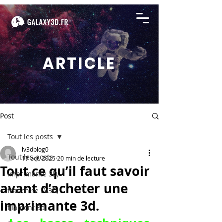
ARTICLE
Post
Tout les posts
lv3dblog0
Tout les posts
17 oct. 2025
20 min de lecture
Tout ce qu’il faut savoir
imprimante 3D,
avant d’acheter une
franchise LV3D,
imprimante 3d.
filament 3d,