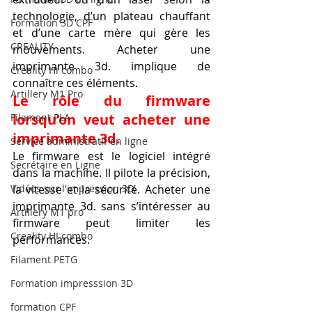
technologie, d’un plateau chauffant 
Formation 3D CPF
et d’une carte mère qui gère les 
CREALITY,
mouvements. Acheter une 
imprimante 3d. implique de 
Creality Hi combo
connaître ces éléments.
Artillery M1 Pro
Le rôle du firmware 
lorsqu’on veut acheter une 
Filament PLA
imprimante 3d.
Service administratif en ligne
Le firmware est le logiciel intégré 
Secrétaire en Ligne
dans la machine. Il pilote la précision, 
Vidéos sur l'impression 3D,
la vitesse et la sécurité. Acheter une 
imprimante 3d. sans s’intéresser au 
Artillery M1 pro
firmware peut limiter les 
Creality HI combo
performances.
Filament PETG
Formation impresssion 3D
formation CPF