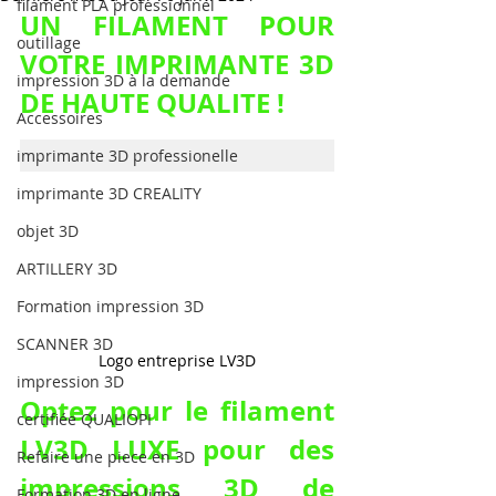
filament PLA professionnel
UN FILAMENT POUR 
outillage
VOTRE IMPRIMANTE 3D 
impression 3D à la demande
DE HAUTE QUALITE !
Accessoires
imprimante 3D professionelle
imprimante 3D CREALITY
objet 3D
ARTILLERY 3D
Formation impression 3D
SCANNER 3D
Logo entreprise LV3D
impression 3D
Optez pour le filament 
certifiée QUALIOPI
LV3D LUXE pour des 
Refaire une piece en 3D
impressions 3D de 
Formation 3D en ligne.