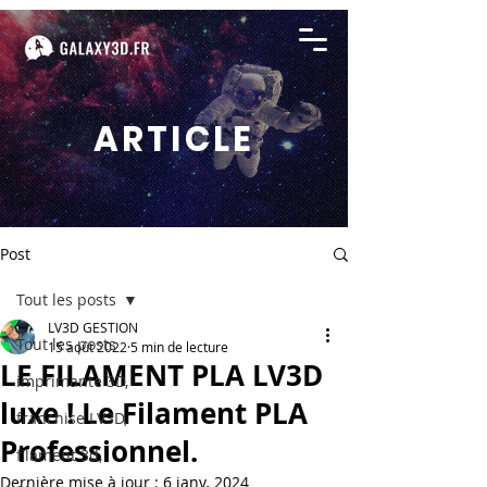
ARTICLE
Post
Tout les posts
LV3D GESTION
Tout les posts
15 août 2022
5 min de lecture
LE FILAMENT PLA LV3D
imprimante 3D,
luxe ! Le Filament PLA
franchise LV3D,
Professionnel.
filament 3d,
Dernière mise à jour :
6 janv. 2024