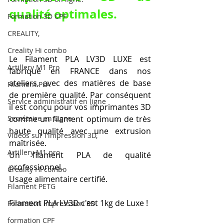
qualité optimales.
Formation 3D CPF
CREALITY,
Creality Hi combo
Le Filament PLA LV3D LUXE est 
Artillery M1 Pro
fabriqué en FRANCE dans nos 
ateliers, avec des matières de base 
Filament PLA
de première qualité. Par conséquent 
Service administratif en ligne
il est conçu pour vos imprimantes 3D 
Secrétaire en Ligne
comme un filament optimum de très 
haute qualité avec une extrusion 
Vidéos sur l'impression 3D,
maîtrisée.
Artillery M1 pro
Un filament PLA de qualité 
professionnel. 
Creality HI combo
Usage alimentaire certifié.
Filament PETG
Filament PLA LV3D c'est 1kg de Luxe !
Formation impresssion 3D
formation CPF