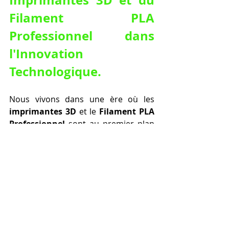
Filament PLA 
Professionnel dans 
l'Innovation 
Technologique.
Nous vivons dans une ère où les 
imprimantes 3D
 et le 
Filament PLA 
Professionnel
 sont au premier plan 
de l'innovation. Le 
Filament PLA 
Professionnel LV3D LUXE
 se pose 
comme un symbole de cette époque, 
reflétant les progrès importants 
réalisés dans le domaine de 
l'impression 3D.
Les 
imprimantes 3D
 ont changé 
radicalement les processus de 