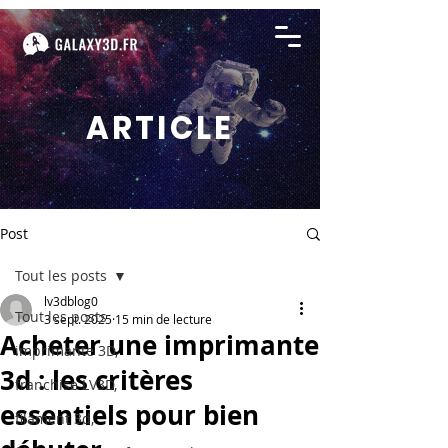
ARTICLE
Post
Tout les posts
lv3dblog0
Tout les posts
3 sept. 2025
15 min de lecture
Acheter une imprimante
imprimante 3D,
3d : les critères
franchise LV3D,
essentiels pour bien
filament 3d,