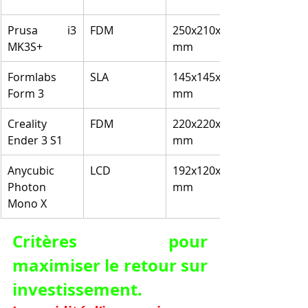
Prusa i3 
FDM
250x210x210 
MK3S+
mm
Formlabs 
SLA
145x145x185 
Form 3
mm
Creality 
FDM
220x220x270 
Ender 3 S1
mm
Anycubic 
LCD
192x120x245 
Photon 
mm
Mono X
Critères pour 
maximiser le retour sur 
investissement.