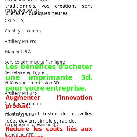
traditionnels, vos créations sont 
Formation 3D CPF
prêtes en quelques heures.
CREALITY,
Creality Hi combo
Artillery M1 Pro
Filament PLA
Service administratif en ligne
Les bénéfices d’acheter 
Secrétaire en Ligne
une imprimante 3d. 
Vidéos sur l'impression 3D,
pour votre entreprise.
Artillery M1 pro
Augmenter l’innovation 
Creality HI combo
produit.
Prototyper et tester de nouvelles 
Filament PETG
idées devient simple et rapide.
Formation impresssion 3D
Réduire les coûts liés aux 
formation CPF
fournisseurs.