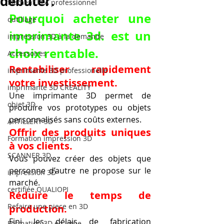
débuter.
filament PLA professionnel
Pourquoi acheter une 
outillage
imprimante 3d. est un 
impression 3D à la demande
choix rentable.
Accessoires
Rentabiliser rapidement 
imprimante 3D professionelle
votre investissement.
imprimante 3D CREALITY
Une imprimante 3D permet de 
objet 3D
produire vos prototypes ou objets 
personnalisés sans coûts externes.
ARTILLERY 3D
Offrir des produits uniques 
Formation impression 3D
à vos clients.
SCANNER 3D
Vous pouvez créer des objets que 
personne d’autre ne propose sur le 
impression 3D
marché.
certifiée QUALIOPI
Réduire le temps de 
Refaire une piece en 3D
production.
Fini les délais de fabrication 
Formation 3D en ligne.