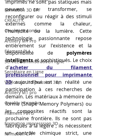
imprimés ne sont pas statiques mais 
peuvent se transformer, se 
Formation 3D CPF
reconfigurer ou réagir à des stimuli 
CREALITY,
externes comme la chaleur, 
Creality Hi combo
l'humidité ou la lumière. Cette 
technologie passionnante repose 
Artillery M1 Pro
entièrement sur l'existence et la 
Filament PLA
disponibilité de 
polymères 
intelligents
 et sophistiqués. Le choix 
Service administratif en ligne
d'
acheter du filament 
Secrétaire en Ligne
professionnel pour imprimante 
3D
 aujourd'hui est en réalité une 
Vidéos sur l'impression 3D,
participation à ces recherches de 
Artillery M1 pro
demain. Les matériaux à mémoire de 
Creality HI combo
forme (Shape Memory Polymers) ou 
les composites réactifs sont la 
Filament PETG
prochaine frontière. Ils ne sont pas 
Formation impresssion 3D
fabriqués à la légère ; ils nécessitent 
un contrôle chimique strict, une 
formation CPF