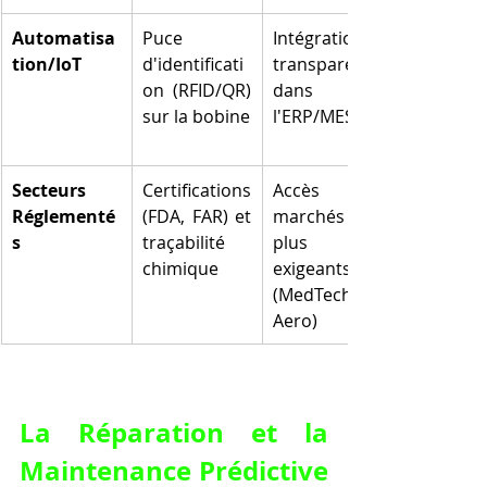
Automatisa
Puce 
Intégration 
tion/IoT
d'identificati
transparente 
on (RFID/QR) 
dans 
sur la bobine
l'ERP/MES
Secteurs 
Certifications 
Accès aux 
Réglementé
(FDA, FAR) et 
marchés les 
s
traçabilité 
plus 
chimique
exigeants 
(MedTech, 
Aero)
La Réparation et la 
Maintenance Prédictive 