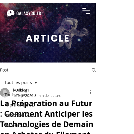
ARTICLE
Post
Tout les posts
lv3dblog1
Tout les posts
16 oct. 2025
8 min de lecture
La Préparation au Futur
imprimante 3D,
: Comment Anticiper les
franchise LV3D,
Technologies de Demain
filament 3d,