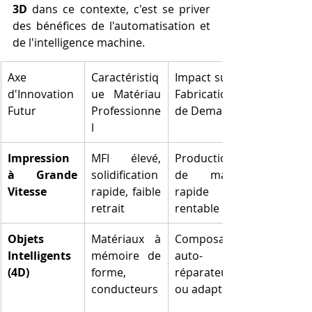
3D
 dans ce contexte, c'est se priver 
des bénéfices de l'automatisation et 
de l'intelligence machine.
Axe 
Caractéristiq
Impact sur la 
d'Innovation 
ue Matériau 
Fabrication 
Futur
Professionne
de Demain
l
Impression 
MFI élevé, 
Production 
à Grande 
solidification 
de masse 
Vitesse
rapide, faible 
rapide et 
retrait
rentable
Objets 
Matériaux à 
Composants 
Intelligents 
mémoire de 
auto-
(4D)
forme, 
réparateurs 
conducteurs
ou adaptatifs