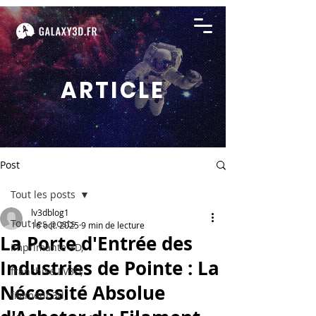
ARTICLE
Post
Tout les posts
lv3dblog1
Tout les posts
16 oct. 2025
9 min de lecture
La Porte d'Entrée des
imprimante 3D,
Industries de Pointe : La
franchise LV3D,
Nécessité Absolue
filament 3d,