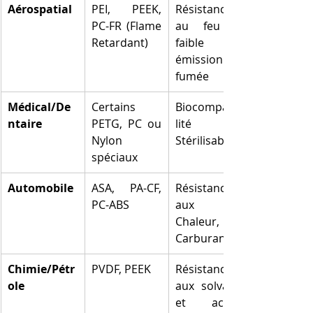
Aérospatial
PEI, PEEK, 
Résistance 
PC-FR (Flame 
au feu et 
Retardant)
faible 
émission de 
fumée
Médical/De
Certains 
Biocompatibi
ntaire
PETG, PC ou 
lité et 
Nylon 
Stérilisabilité
spéciaux
Automobile
ASA, PA-CF, 
Résistance 
PC-ABS
aux UV, 
Chaleur, et 
Carburants
Chimie/Pétr
PVDF, PEEK
Résistance 
ole
aux solvants 
et acides 