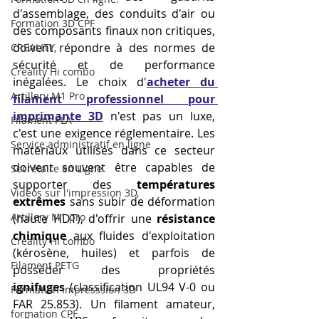
d'assemblage, des conduits d'air ou 
Formation 3D CPF
des composants finaux non critiques, 
doivent répondre à des normes de 
CREALITY,
sécurité et de performance 
Creality Hi combo
inégalées. Le choix d'
acheter du 
Artillery M1 Pro
filament professionnel pour 
imprimante 3D
 n'est pas un luxe, 
Filament PLA
c'est une exigence réglementaire. Les 
Service administratif en ligne
matériaux utilisés dans ce secteur 
doivent souvent être capables de 
Secrétaire en Ligne
supporter des 
températures 
Vidéos sur l'impression 3D,
extrêmes
 sans subir de déformation 
Artillery M1 pro
(haute HDT), d'offrir une 
résistance 
chimique
 aux fluides d'exploitation 
Creality HI combo
(kérosène, huiles) et parfois de 
Filament PETG
posséder des propriétés 
ignifuges
 (classification UL94 V-0 ou 
Formation impresssion 3D
FAR 25.853). Un filament amateur, 
formation CPF