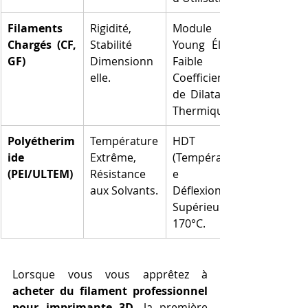
Filaments 
Rigidité, 
Module de 
Chargés (CF, 
Stabilité 
Young Élevé, 
GF)
Dimensionn
Faible 
elle.
Coefficient 
de Dilatation 
Thermique.
Polyétherim
Température 
HDT 
ide 
Extrême, 
(Températur
(PEI/ULTEM)
Résistance 
e de 
aux Solvants.
Déflexion) 
Supérieure à 
170°C.
Lorsque vous vous apprêtez à 
acheter du filament professionnel 
pour imprimante 3D
, la première 