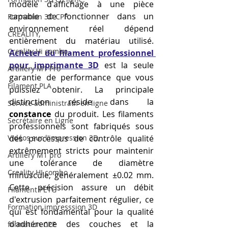
modèle d'affichage à une pièce 
capable de fonctionner dans un 
Formation 3D CPF
environnement réel dépend 
CREALITY,
entièrement du matériau utilisé. 
Creality Hi combo
Acheter du filament professionnel 
pour imprimante 3D
 est la seule 
Artillery M1 Pro
garantie de performance que vous 
Filament PLA
puissiez obtenir. La principale 
distinction réside dans la 
Service administratif en ligne
constance
 du produit. Les filaments 
Secrétaire en Ligne
professionnels sont fabriqués sous 
Vidéos sur l'impression 3D,
des processus de contrôle qualité 
extrêmement stricts pour maintenir 
Artillery M1 pro
une tolérance de diamètre 
Creality HI combo
minuscule, généralement ±0.02 mm. 
Cette précision assure un débit 
Filament PETG
d'extrusion parfaitement régulier, ce 
Formation impresssion 3D
qui est fondamental pour la qualité 
d'adhérence des couches et la 
formation CPF