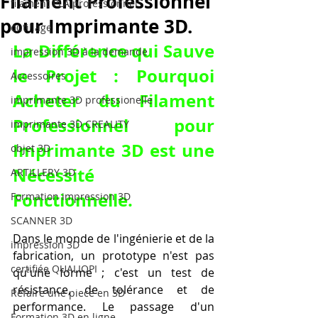
Filament Professionnel
filament PLA professionnel
pour Imprimante 3D.
outillage
La Différence qui Sauve 
impression 3D à la demande
le Projet : Pourquoi 
Accessoires
Acheter du Filament 
imprimante 3D professionelle
Professionnel pour 
imprimante 3D CREALITY
Imprimante 3D
 est une 
objet 3D
Nécessité 
ARTILLERY 3D
Fonctionnelle.
Formation impression 3D
SCANNER 3D
Dans le monde de l'ingénierie et de la 
impression 3D
fabrication, un prototype n'est pas 
certifiée QUALIOPI
qu'une forme ; c'est un test de 
résistance, de tolérance et de 
Refaire une piece en 3D
performance. Le passage d'un 
Formation 3D en ligne.