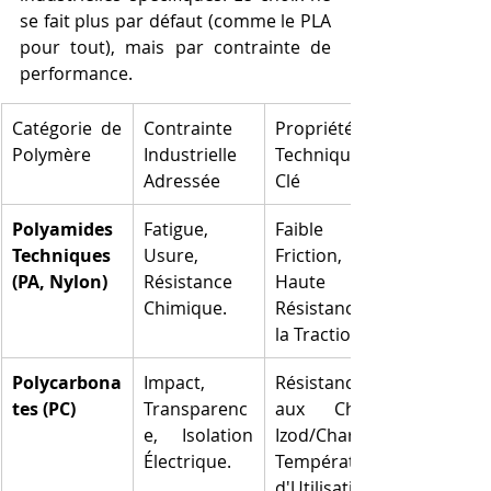
se fait plus par défaut (comme le PLA 
pour tout), mais par contrainte de 
performance.
Catégorie de 
Contrainte 
Propriété 
Polymère
Industrielle 
Technique 
Adressée
Clé
Polyamides 
Fatigue, 
Faible 
Techniques 
Usure, 
Friction, 
(PA, Nylon)
Résistance 
Haute 
Chimique.
Résistance à 
la Traction.
Polycarbona
Impact, 
Résistance 
tes (PC)
Transparenc
aux Chocs 
e, Isolation 
Izod/Charpy, 
Électrique.
Température 
d'Utilisation.