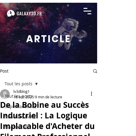
ARTICLE
Post
Tout les posts
lv3dblog1
Tout les posts
16 oct. 2025
9 min de lecture
De la Bobine au Succès
imprimante 3D,
Industriel : La Logique
franchise LV3D,
Implacable d'Acheter du
filament 3d,