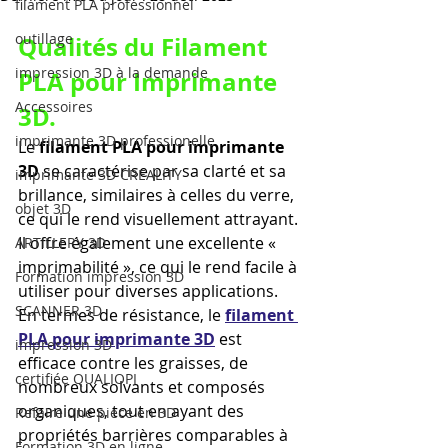
filament PLA professionnel
outillage
Qualités du Filament 
impression 3D à la demande
PLA pour Imprimante 
Accessoires
3D.
imprimante 3D professionelle
Le 
filament PLA pour imprimante 
3D
 se caractérise par sa clarté et sa 
imprimante 3D CREALITY
brillance, similaires à celles du verre, 
objet 3D
ce qui le rend visuellement attrayant. 
Il offre également une excellente « 
ARTILLERY 3D
imprimabilité », ce qui le rend facile à 
Formation impression 3D
utiliser pour diverses applications. 
SCANNER 3D
En termes de résistance, le 
filament 
PLA pour imprimante 3D
 est 
impression 3D
efficace contre les graisses, de 
certifiée QUALIOPI
nombreux solvants et composés 
organiques, tout en ayant des 
Refaire une piece en 3D
propriétés barrières comparables à 
Formation 3D en ligne.