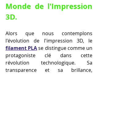
Monde de l'Impression 
3D.
Alors que nous contemplons 
l'évolution de l'impression 3D, le 
filament PLA
 se distingue comme un 
protagoniste clé dans cette 
révolution technologique. Sa 
transparence et sa brillance, 
comparables à celles du verre, ont 
propulsé le 
filament PLA
 au-devant 
de la scène, en tant que matériau de 
prédilection pour les applications 
nécessitant une finition esthétique 
de haute qualité.
Le 
filament PLA
 a également redéfini 
les normes dans l'industrie 