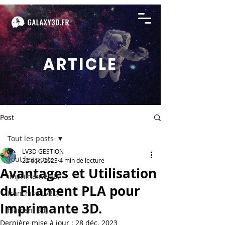
ARTICLE
Post
Tout les posts
LV3D GESTION
Tout les posts
22 déc. 2023
4 min de lecture
Avantages et Utilisation
imprimante 3D,
du Filament PLA pour
franchise LV3D,
Imprimante 3D.
filament 3d,
Dernière mise à jour :
28 déc. 2023