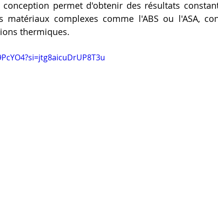
 conception permet d'obtenir des résultats constants
des matériaux complexes comme l'ABS ou l'ASA, con
tions thermiques.
ts9PcYO4?si=jtg8aicuDrUP8T3u