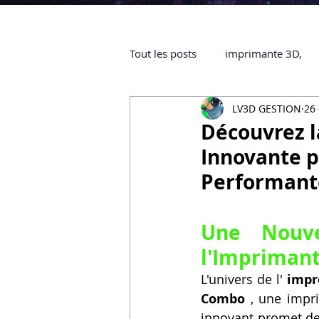
Tout les posts
imprimante 3D,
LV3D GESTION
26 
impression 3D à la demande
Découvrez 
Innovante p
objet 3D
ARTILLERY 3D
Performant
certifiée QUALIOPI
Refaire 
Une Nouve
l'Imprimant
L'univers de l' 
impr
Creality Hi combo
Artillery
Combo
 , une impr
innovant promet de 