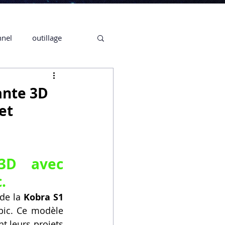
nnel
outillage
te 3D CREALITY
ante 3D
et
3D
CPF
CREALITY,
3D avec 
.
de la 
Kobra S1 
Secrétaire en Ligne
ic. Ce modèle 
 leurs projets 