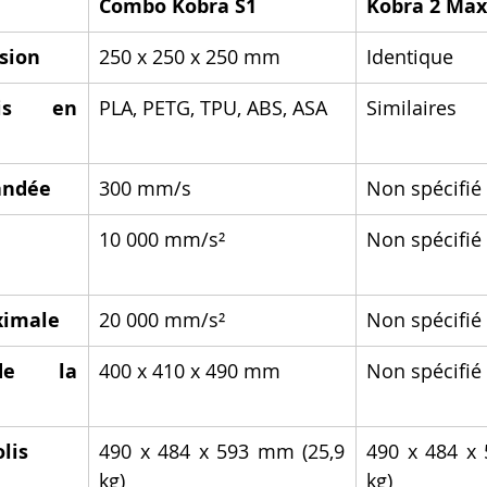
Combo Kobra S1
Kobra 2 Max
sion
250 x 250 x 250 mm
Identique
is en 
PLA, PETG, TPU, ABS, ASA
Similaires
andée
300 mm/s
Non spécifié
10 000 mm/s²
Non spécifié
ximale
20 000 mm/s²
Non spécifié
de la 
400 x 410 x 490 mm
Non spécifié
lis
490 x 484 x 593 mm (25,9 
490 x 484 x 
kg)
kg)