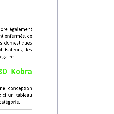
iore également 
nt enfermés, ce 
s domestiques 
ilisateurs, des 
négalée.
3D Kobra 
ne conception 
ici un tableau 
catégorie.