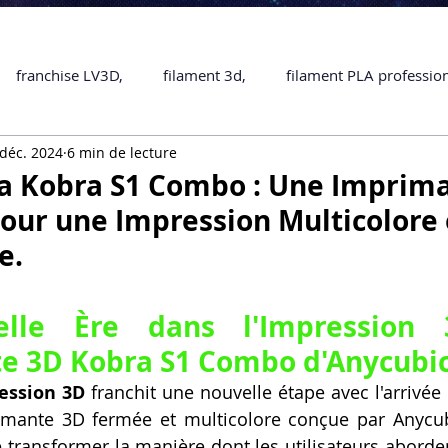
franchise LV3D,
filament 3d,
filament PLA professio
déc. 2024
6 min de lecture
Accessoires
imprimante 3D professionelle
impriman
la Kobra S1 Combo : Une Imprim
our une Impression Multicolore 
Formation impression 3D
SCANNER 3D
impression 
e.
une piece en 3D
Formation 3D en ligne.
Formation 3D 
lle Ère dans l'Impression 
e 3D Kobra S1 Combo d'Anycubic
ession 3D
 franchit une nouvelle étape avec l'arrivée 
 M1 Pro
Filament PLA
Service administratif en ligne
imante 3D fermée et multicolore conçue par Anycub
transformer la manière dont les utilisateurs abordent