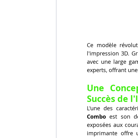
Ce modèle révoluti
l'impression 3D. Gr
avec une large gam
experts, offrant un
Une Concep
Succès de l
L'une des caractér
Combo
 est son d
exposées aux couran
imprimante offre u