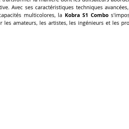
tive. Avec ses caractéristiques techniques avancées,
Artillery M1 pro
Creality HI combo
Filament PETG
apacités multicolores, la 
Kobra S1 Combo
 s'impo
r les amateurs, les artistes, les ingénieurs et les pr
formation CPF