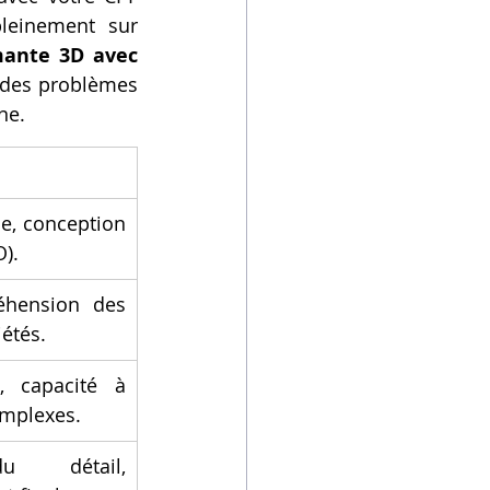
leinement sur 
ante 3D avec 
 des problèmes 
ne.
e, conception 
O).
éhension des 
iétés.
, capacité à 
mplexes.
u détail, 