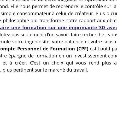
d. Elle nous permet de reprendre le contrôle sur la 
Artillery M1 pro
Creality HI combo
Filament PETG
e simple consommateur à celui de créateur. Plus qu'
e philosophie qui transforme notre rapport aux objets 
faire une formation sur une imprimante 3D ave
formation CPF
dotez pas seulement d'un savoir-faire recherché ; vou
mule votre ingéniosité, votre patience et votre sens d
ompte Personnel de Formation (CPF)
 est l'outil p
otre épargne de formation en un investissement conc
r et à créer. C'est un choix qui vous rend plus a
e, plus pertinent sur le marché du travail.