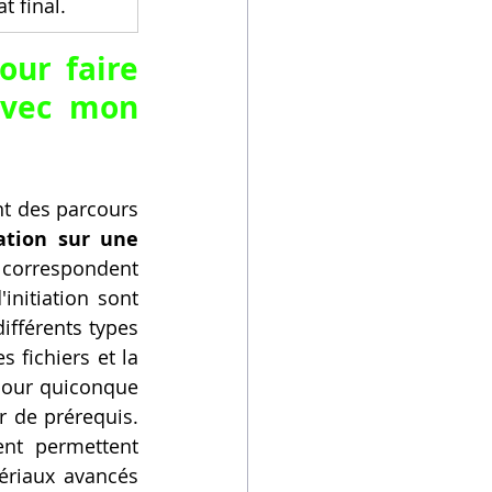
t final.
our 
faire 
vec mon 
t des parcours 
ation sur une 
 correspondent 
nitiation sont 
ifférents types 
 fichiers et la 
pour quiconque 
 de prérequis. 
nt permettent 
riaux avancés 