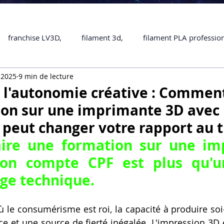
franchise LV3D,
filament 3d,
filament PLA professio
 2025
9 min de lecture
Accessoires
imprimante 3D professionelle
impriman
s l'autonomie créative : Comment
ion sur une imprimante 3D avec
Formation impression 3D
SCANNER 3D
impression 
peut changer votre rapport au t
aire une formation sur une im
une piece en 3D
Formation 3D en ligne.
Formation 3D 
on compte CPF
 est plus qu'u
ge technique.
 M1 Pro
Filament PLA
Service administratif en ligne
 le consumérisme est roi, la capacité à produire so
ce et une source de fierté inégalée. L'impression 3D 