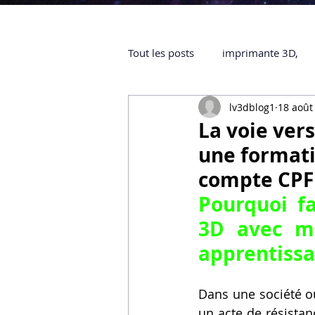
Tout les posts
imprimante 3D,
lv3dblog1
18 août
impression 3D à la demande
La voie ver
une format
objet 3D
ARTILLERY 3D
compte CPF 
Pourquoi 
f
certifiée QUALIOPI
Refaire 
3D avec m
apprentissa
Creality Hi combo
Artillery
Dans une société où
un acte de résistan