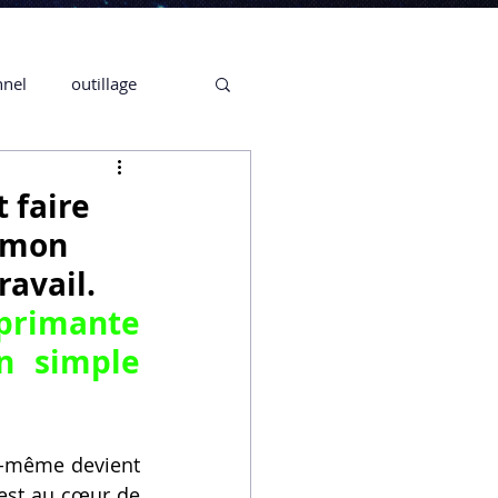
nnel
outillage
te 3D CREALITY
 faire
 mon
3D
ravail.
primante 
CPF
CREALITY,
n simple 
Secrétaire en Ligne
i-même devient 
est au cœur de 