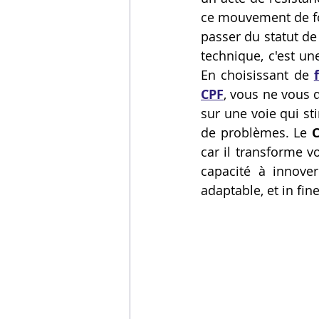
ce mouvement de fon
Vidéos sur l'impression 3D,
passer du statut d
technique, c'est un
En choisissant de 
Formation impresssion 3D
CPF
, vous ne vous 
sur une voie qui sti
de problèmes. Le 
C
car il transforme v
capacité à innove
adaptable, et in fin