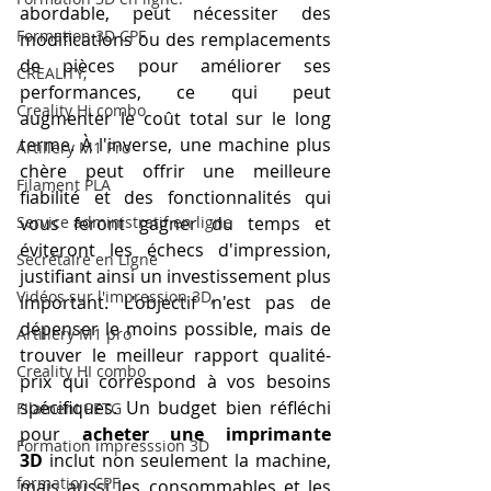
abordable, peut nécessiter des 
Formation 3D CPF
modifications ou des remplacements 
de pièces pour améliorer ses 
CREALITY,
performances, ce qui peut 
Creality Hi combo
augmenter le coût total sur le long 
terme. À l'inverse, une machine plus 
Artillery M1 Pro
chère peut offrir une meilleure 
Filament PLA
fiabilité et des fonctionnalités qui 
Service administratif en ligne
vous feront gagner du temps et 
éviteront les échecs d'impression, 
Secrétaire en Ligne
justifiant ainsi un investissement plus 
Vidéos sur l'impression 3D,
important. L'objectif n'est pas de 
dépenser le moins possible, mais de 
Artillery M1 pro
trouver le meilleur rapport qualité-
Creality HI combo
prix qui correspond à vos besoins 
spécifiques. Un budget bien réfléchi 
Filament PETG
pour 
acheter une imprimante 
Formation impresssion 3D
3D
 inclut non seulement la machine, 
formation CPF
mais aussi les consommables et les 