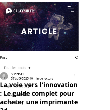
ARTICLE
Post
Tout les posts
lv3dblog1
Tout les posts
29 août 2025
10 min de lecture
La voie vers l'innovation
imprimante 3D,
: Le guide complet pour
franchise LV3D,
acheter une imprimante
filament 3d,