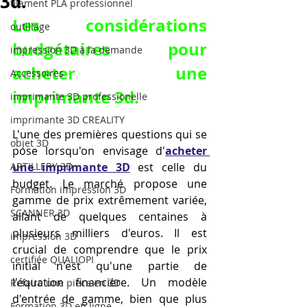
3d.
filament PLA professionnel
Les considérations 
outillage
budgétaires pour 
impression 3D à la demande
acheter une 
Accessoires
imprimante 3d.
imprimante 3D professionelle
imprimante 3D CREALITY
L'une des premières questions qui se 
objet 3D
pose lorsqu'on envisage d'
acheter 
ARTILLERY 3D
une imprimante 3D
 est celle du 
budget. Le marché propose une 
Formation impression 3D
gamme de prix extrêmement variée, 
SCANNER 3D
allant de quelques centaines à 
plusieurs milliers d'euros. Il est 
impression 3D
crucial de comprendre que le prix 
certifiée QUALIOPI
initial n'est qu'une partie de 
l'équation financière. Un modèle 
Refaire une piece en 3D
d'entrée de gamme, bien que plus 
Formation 3D en ligne.