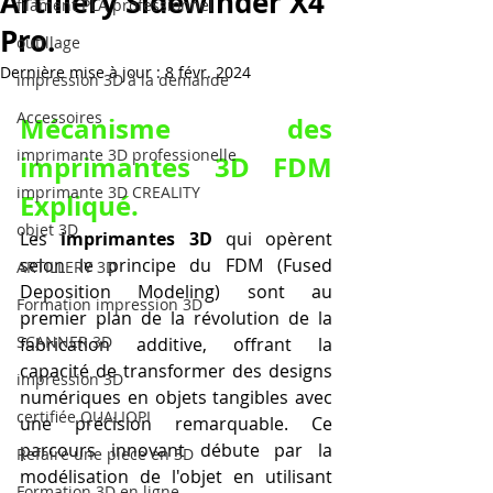
Artillery Sidewinder X4
filament PLA professionnel
Pro.
outillage
Dernière mise à jour :
8 févr. 2024
impression 3D à la demande
Accessoires
Mécanisme des 
imprimante 3D professionelle
imprimantes 3D FDM 
imprimante 3D CREALITY
Expliqué.
objet 3D
Les 
imprimantes 3D
 qui opèrent 
selon le principe du FDM (Fused 
ARTILLERY 3D
Deposition Modeling) sont au 
Formation impression 3D
premier plan de la révolution de la 
SCANNER 3D
fabrication additive, offrant la 
capacité de transformer des designs 
impression 3D
numériques en objets tangibles avec 
certifiée QUALIOPI
une précision remarquable. Ce 
parcours innovant débute par la 
Refaire une piece en 3D
modélisation de l'objet en utilisant 
Formation 3D en ligne.