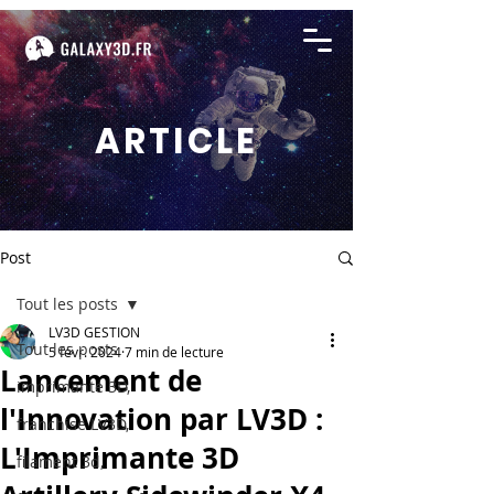
ARTICLE
Post
Tout les posts
LV3D GESTION
Tout les posts
5 févr. 2024
7 min de lecture
Lancement de
imprimante 3D,
l'Innovation par LV3D :
franchise LV3D,
L'Imprimante 3D
filament 3d,