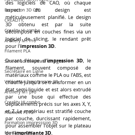
des logiciels de CAO, où chaque 
aspect du design est 
Formation 3D CPF
méticuleusement planifié. Le design 
CREALITY,
3D obtenu est par la suite 
Creality Hi combo
décomposé en couches fines via un 
logiciel de slicing, le rendant prêt 
Artillery M1 Pro
pour l'
impression 3D
.
Filament PLA
Durant l'étape d'
impression 3D
, le 
Service administratif en ligne
filament, souvent composé de 
Secrétaire en Ligne
matériaux comme le PLA ou l'ABS, est 
Vidéos sur l'impression 3D,
chauffé jusqu'à se transformer en un 
état semi-liquide et est alors extrudé 
Artillery M1 pro
par une buse qui effectue des 
Creality HI combo
déplacements précis sur les axes X, Y, 
et Z. Le matériau est stratifié couche 
Filament PETG
par couche, durcissant rapidement, 
Formation impresssion 3D
pour assembler l'objet sur le plateau 
de l'
imprimante 3D
.
formation CPF