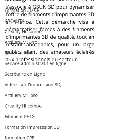
s'associe à GSUN 3D pour dynamiser 
Formation 3D CPF
l'offre de filaments d'imprimantes 3D 
CREALITY,
en France. Cette démarche vise à 
démocratiser l'accès à des filaments 
Creality Hi combo
d'imprimantes 3D de qualité, tout en 
Artillery M1 Pro
restant abordables, pour un large 
public, allant des amateurs éclairés 
Filament PLA
aux professionnels du secteur.
Service administratif en ligne
Secrétaire en Ligne
Vidéos sur l'impression 3D,
Artillery M1 pro
Creality HI combo
Filament PETG
Formation impresssion 3D
formation CPF