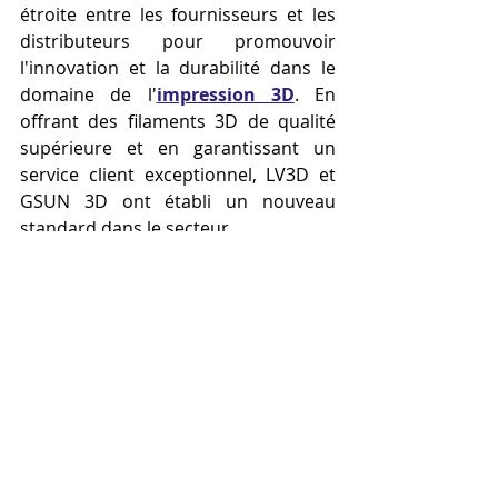
étroite entre les fournisseurs et les 
distributeurs pour promouvoir 
l'innovation et la durabilité dans le 
domaine de l'
impression 3D
. En 
offrant des filaments 3D de qualité 
supérieure et en garantissant un 
service client exceptionnel, LV3D et 
GSUN 3D ont établi un nouveau 
standard dans le secteur.
En regardant vers l'avenir, on peut 
s'attendre à ce que cette alliance 
entre LV3D et GSUN 3D stimule non 
seulement le marché français des 
filaments 3D, mais inspire également 
des innovations et des applications 
nouvelles dans divers secteurs, grâce 
à la disponibilité de filaments 3D de 
meilleure qualité et plus accessibles.