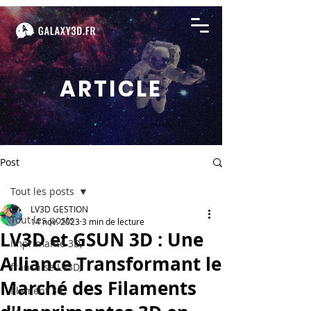
ARTICLE
Post
Tout les posts
LV3D GESTION
Tout les posts
14 nov. 2023
3 min de lecture
LV3D et GSUN 3D : Une
imprimante 3D,
Alliance Transformant le
franchise LV3D,
Marché des Filaments
filament 3d,