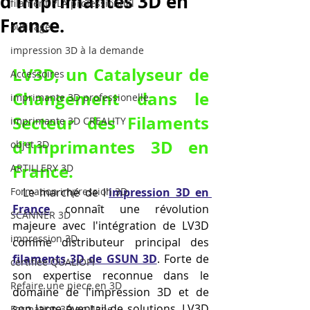
d'Imprimantes 3D en
filament PLA professionnel
France.
outillage
impression 3D à la demande
LV3D, un Catalyseur de 
Accessoires
Changement dans le 
imprimante 3D professionelle
Secteur des Filaments 
imprimante 3D CREALITY
d'Imprimantes 3D en 
objet 3D
France.
ARTILLERY 3D
Formation impression 3D
  Le marché de l'
impression 3D en 
France
 connaît une révolution 
SCANNER 3D
majeure avec l'intégration de LV3D 
impression 3D
comme distributeur principal des 
filaments 3D de GSUN 3D
. Forte de 
certifiée QUALIOPI
son expertise reconnue dans le 
Refaire une piece en 3D
domaine de l'impression 3D et de 
son large éventail de solutions, LV3D 
Formation 3D en ligne.