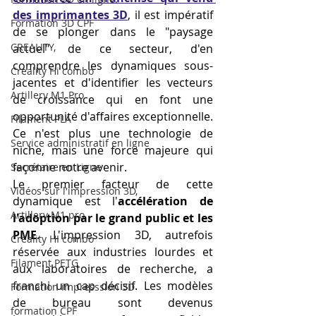
des imprimantes 3D
, il est impératif 
Formation 3D CPF
de se plonger dans le "paysage 
CREALITY,
actuel" de ce secteur, d'en 
comprendre les dynamiques sous-
Creality Hi combo
jacentes et d'identifier les vecteurs 
Artillery M1 Pro
de croissance qui en font une 
opportunité d'affaires exceptionnelle. 
Filament PLA
Ce n'est plus une technologie de 
Service administratif en ligne
niche, mais une force majeure qui 
façonne notre avenir.
Secrétaire en Ligne
Le premier facteur de cette 
Vidéos sur l'impression 3D,
dynamique est l'
accélération de 
Artillery M1 pro
l'adoption par le grand public et les 
PME
. L'impression 3D, autrefois 
Creality HI combo
réservée aux industries lourdes et 
Filament PETG
aux laboratoires de recherche, a 
franchi un cap décisif. Les modèles 
Formation impresssion 3D
de bureau sont devenus 
formation CPF