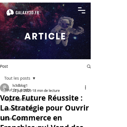
ARTICLE
Post
Tout les posts
lv3dblog1
Tout les posts
22 juil. 2025
18 min de lecture
Votre Future Réussite :
imprimante 3D,
La Stratégie pour Ouvrir
franchise LV3D,
un Commerce en
filament 3d,