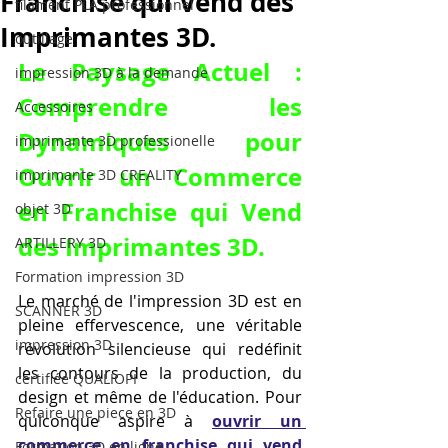
Franchise qui Vend des
filament PLA professionnel
Imprimantes 3D.
outillage
Le Paysage Actuel : 
impression 3D à la demande
Comprendre les 
Accessoires
Dynamiques pour 
imprimante 3D professionelle
Ouvrir un Commerce 
imprimante 3D CREALITY
en Franchise qui Vend 
objet 3D
des Imprimantes 3D
.
ARTILLERY 3D
Formation impression 3D
Le marché de l'impression 3D est en 
SCANNER 3D
pleine effervescence, une véritable 
impression 3D
révolution silencieuse qui redéfinit 
les contours de la production, du 
certifiée QUALIOPI
design et même de l'éducation. Pour 
Refaire une piece en 3D
quiconque aspire à 
ouvrir un 
commerce en franchise qui vend 
Formation 3D en ligne.