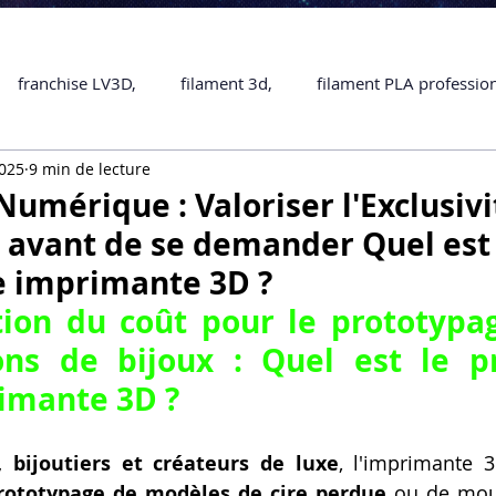
franchise LV3D,
filament 3d,
filament PLA professio
2025
9 min de lecture
Accessoires
imprimante 3D professionelle
impriman
umérique : Valoriser l'Exclusivit
e avant de se demander Quel est 
Formation impression 3D
SCANNER 3D
impression 
e imprimante 3D ?
ation du coût pour le prototypag
une piece en 3D
Formation 3D en ligne.
Formation 3D 
ons de bijoux : Quel est le pr
imante 3D ?
 M1 Pro
Filament PLA
Service administratif en ligne
s, bijoutiers et créateurs de luxe
, l'imprimante 3
rototypage de modèles de cire perdue
 ou de mou