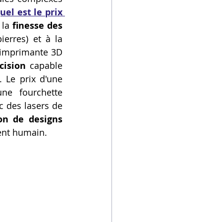
uel est le prix 
 la 
finesse des 
 (pour les griffes de pierres) et à la 
 imprimante 3D 
cision
 capable 
 Le prix d'une 
bonne imprimante 3D pour un atelier de luxe se situe dans une fourchette 
c des lasers de 
on de designs 
ient humain.