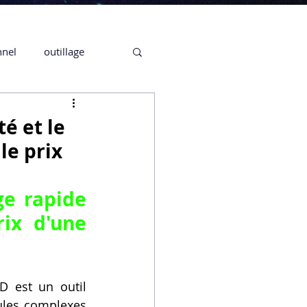
nnel
outillage
te 3D CREALITY
é et le
le prix
3D
e rapide 
CPF
CREALITY,
ix d'une 
Secrétaire en Ligne
D est un outil 
les complexes 