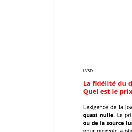
LV3D
La fidélité du 
Quel est le pr
L'exigence de la jo
quasi nulle
. Le pr
ou de la source l
pour recevoir la pie