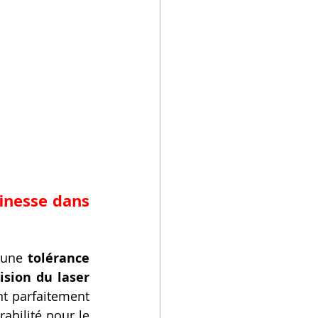
finesse dans 
 une 
tolérance 
ision du laser 
nt parfaitement 
abilité pour le 