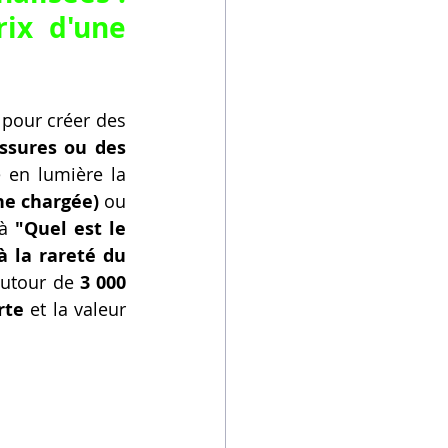
ix d'une 
, l'impression 3D est utilisée pour créer des 
ssures ou des 
 en lumière la 
ne chargée)
 ou 
à 
"Quel est le 
à la rareté du 
autour de 
3 000 
rte
 et la valeur 