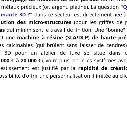
 métaux précieux (or, argent, platine). La question 
"
Q
Artillery M1 pro
Creality HI combo
Filament PETG
imante 3D ?
"
 dans ce secteur est directement liée à
olution des micro-structures
es
 qui minimisent le travail de finition. Une "bonne"
formation CPF
est une 
machine à résine (SLA/DLP) de haute pré
nes calcinables (qui brûlent sans laisser de cendres).
 000 € à 20 000 €)
, voire plus, pour les systèmes ave
vestissement est justifié par la 
rapidité de créati
possibilité d'offrir une personnalisation illimitée au cl