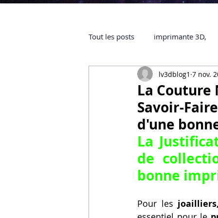
Tout les posts
imprimante 3D,
lv3dblog1
7 nov. 
impression 3D à la demande
La Couture N
Savoir-Fair
objet 3D
ARTILLERY 3D
d'une bonn
La Justific
certifiée QUALIOPI
Refaire 
de collecti
bonne impr
Creality Hi combo
Artillery
Pour les 
joaillier
essentiel pour le 
p