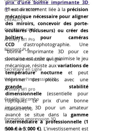
prix d'une bonne imprimante 3D 
?
"
 est directement liée à la 
précision 
Formation 3D CPF
mécanique nécessaire pour aligner 
CREALITY,
des miroirs, concevoir des porte-
Creality Hi combo
oculaires (focuseurs) ou créer des 
boîtiers pour caméras 
Artillery M1 Pro
CCD
 d'astrophotographie. Une 
Filament PLA
"bonne" imprimante 3D pour ce 
domaine est celle qui minimise le jeu 
Service administratif en ligne
mécanique, résiste aux 
variations de 
Secrétaire en Ligne
température nocturne
 et peut 
Vidéos sur l'impression 3D,
imprimer des pièces avec une 
grande stabilité 
Artillery M1 pro
dimensionnelle
 (essentielle pour 
Creality HI combo
l'optique). Le prix d'une bonne 
imprimante 3D pour un amateur 
Filament PETG
avancé se situe dans la 
gamme 
Formation impresssion 3D
intermédiaire à professionnelle (1 
500 € à 5 000 €)
. L'investissement est 
formation CPF