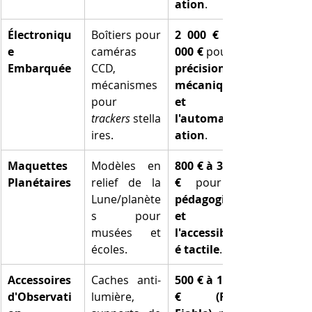
ation
.
Électroniqu
Boîtiers pour 
2 000 € à 4 
e 
caméras 
000 €
Embarquée
CCD, 
précision 
mécanismes 
mécanique 
pour 
et 
trackers
 stella
l'automatis
ires.
ation
.
Maquettes 
Modèles en 
800 € à 3 000 
Planétaires
relief de la 
€
Lune/planète
pédagogie 
s pour 
et 
musées et 
l'accessibilit
écoles.
é tactile
.
Accessoires 
Caches anti-
500 € à 1 500 
d'Observati
lumière, 
€ (FDM 