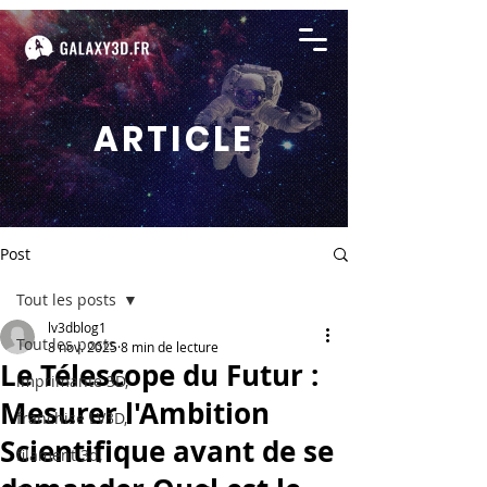
ARTICLE
Post
Tout les posts
lv3dblog1
Tout les posts
8 nov. 2025
8 min de lecture
Le Télescope du Futur :
imprimante 3D,
Mesurer l'Ambition
franchise LV3D,
Scientifique avant de se
filament 3d,