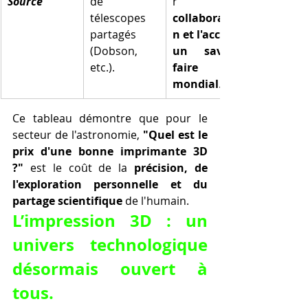
Source
de 
télescopes 
collaboratio
partagés 
n et l'accès à 
(Dobson, 
un savoir-
etc.).
faire 
mondial
.
Ce tableau démontre que pour le 
secteur de l'astronomie, 
"Quel est le 
prix d'une bonne imprimante 3D 
?"
 est le coût de la 
précision, de 
l'exploration personnelle et du 
partage scientifique
 de l'humain.
L’impression 3D : un 
univers technologique 
désormais ouvert à 
tous.