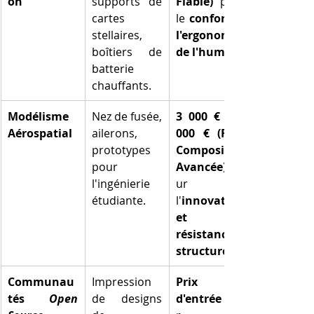
on
supports de 
Fiable)
 pour 
cartes 
le 
confort et 
stellaires, 
l'ergonomie 
boîtiers de 
de l'humain
batterie 
chauffants.
Modélisme 
Nez de fusée, 
3 000 € à 8 
Aérospatial
ailerons, 
000 € (FDM 
prototypes 
Composites/
pour 
Avancée)
l'ingénierie 
ur 
étudiante.
l'
innovation 
et la 
résistance 
structurelle
Communau
Impression 
Prix 
tés 
Open 
de designs 
d'entrée
 pou