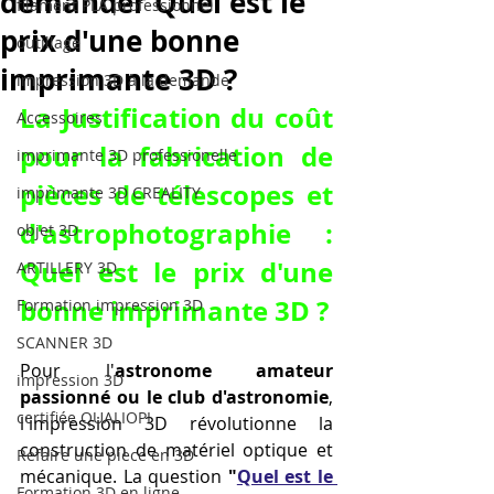
demander Quel est le
filament PLA professionnel
prix d'une bonne
outillage
imprimante 3D ?
impression 3D à la demande
La Justification du coût 
Accessoires
pour la fabrication de 
imprimante 3D professionelle
pièces de télescopes et 
imprimante 3D CREALITY
d'astrophotographie : 
objet 3D
Quel est le prix d'une 
ARTILLERY 3D
bonne imprimante 3D ?
Formation impression 3D
SCANNER 3D
Pour l'
astronome amateur 
impression 3D
passionné ou le club d'astronomie
, 
certifiée QUALIOPI
l'impression 3D révolutionne la 
construction de matériel optique et 
Refaire une piece en 3D
mécanique. La question 
"
Quel est le 
Formation 3D en ligne.