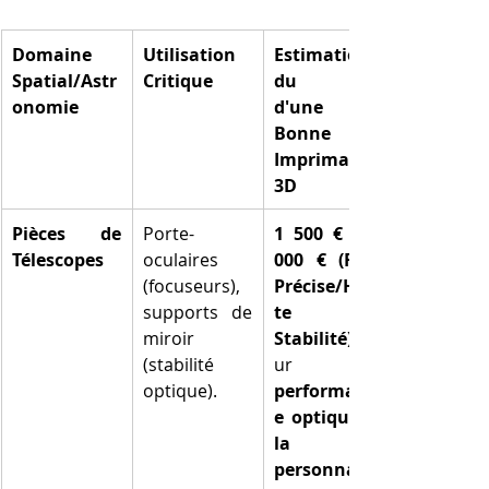
Domaine 
Utilisation 
Estimation 
Spatial/Astr
Critique
du Prix 
onomie
d'une 
Bonne 
Imprimante 
3D
Pièces de 
Porte-
1 500 € à 5 
Télescopes
oculaires 
000 € (FDM 
(focuseurs), 
Précise/Hau
supports de 
te 
miroir 
Stabilité)
(stabilité 
optique).
performanc
e optique et 
la 
personnalis