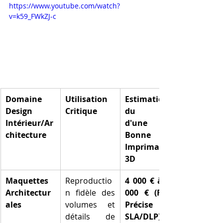
https://www.youtube.com/watch?
v=k59_FWkZJ-c
Domaine 
Utilisation 
Estimation 
Design 
Critique
du Prix 
Intérieur/Ar
d'une 
chitecture
Bonne 
Imprimante 
3D
Maquettes 
Reproductio
4 000 € à 15 
Architectur
n fidèle des 
000 € (FDM 
ales
volumes et 
Précise ou 
détails de 
SLA/DLP)