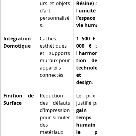
urs et objets 
Résine)
 pour 
d'art 
l'
unicité de 
personnalisé
l'espace de 
s.
vie humain
Intégration 
Caches 
1 500 € à 3 
Domotique
esthétiques 
000 €
 pour 
et supports 
l'
harmonisa
muraux pour 
tion de la 
appareils 
technologie 
connectés.
et du 
design
.
Finition de 
Réduction 
Le prix est 
Surface
des défauts 
d'impression 
gain de 
pour simuler 
temps 
des 
humain sur 
matériaux 
le post-