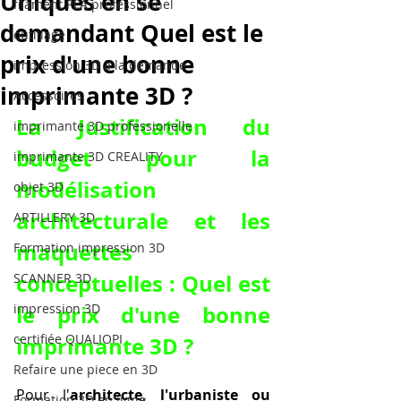
Uniques en se
filament PLA professionnel
demandant Quel est le
outillage
prix d'une bonne
impression 3D à la demande
imprimante 3D ?
Accessoires
La Justification du 
imprimante 3D professionelle
budget pour la 
imprimante 3D CREALITY
modélisation 
objet 3D
architecturale et les 
ARTILLERY 3D
maquettes 
Formation impression 3D
conceptuelles : Quel est 
SCANNER 3D
impression 3D
le prix d'une bonne 
certifiée QUALIOPI
imprimante 3D ?
Refaire une piece en 3D
Pour l'
architecte, l'urbaniste ou 
Formation 3D en ligne.