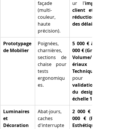
façade 
ur l'
impact 
(multi-
client et la 
couleur, 
réduction 
haute 
des délais
précision).
Prototypage 
Poignées, 
5 000 € à 15 
de Mobilier
charnières, 
000 € (Grand 
sections de 
Volume/Mat
chaise pour 
ériaux 
tests 
Techniques)
ergonomiqu
es.
validation 
du design à 
échelle 1:1
Luminaires 
Abat-jours, 
2 000 € à 5 
et 
caches 
000 € (FDM 
Décoration
d'interrupte
Esthétique/