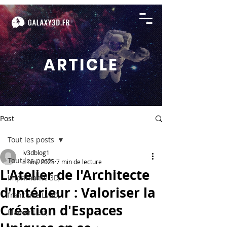
ARTICLE
Post
Tout les posts
lv3dblog1
Tout les posts
8 nov. 2025
7 min de lecture
L'Atelier de l'Architecte
imprimante 3D,
d'Intérieur : Valoriser la
franchise LV3D,
Création d'Espaces
filament 3d,