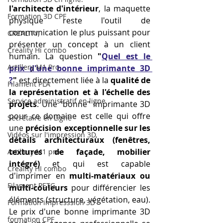
l'architecte d'intérieur
, la maquette 
Formation 3D CPF
physique reste l'outil de 
communication le plus puissant pour 
CREALITY,
présenter un concept à un client 
Creality Hi combo
humain. La question 
"
Quel est le 
Artillery M1 Pro
prix d'une bonne imprimante 3D 
?
"
 est directement liée à la 
qualité de 
Filament PLA
la représentation et à l'échelle des 
Service administratif en ligne
projets
. Une "bonne" imprimante 3D 
pour ce domaine est celle qui offre 
Secrétaire en Ligne
une 
précision exceptionnelle sur les 
Vidéos sur l'impression 3D,
détails architecturaux (fenêtres, 
textures de façade, mobilier 
Artillery M1 pro
intégré)
 et qui est capable 
Creality HI combo
d'imprimer en 
multi-matériaux ou 
Filament PETG
multi-couleurs
 pour différencier les 
éléments (structure, végétation, eau). 
Formation impresssion 3D
Le prix d'une bonne imprimante 3D 
formation CPF