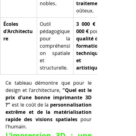
nobles.
traitement
oûteux.
Écoles 
Outil 
3 000 € à 7 
d'Architectu
pédagogique 
000 €
re
pour la 
qualité de la 
compréhensi
formation 
on spatiale 
technique 
et 
et 
structurelle.
artistique
Ce tableau démontre que pour le 
design et l'architecture, 
"Quel est le 
prix d'une bonne imprimante 3D 
?"
 est le coût de la 
personnalisation 
extrême et de la matérialisation 
rapide des visions spatiales
 pour 
l'humain.
L’impression 3D : une 