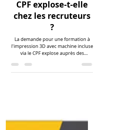
impression 3d avec
imprimante fourni
CPF explose-t-elle
chez les recruteurs
?
La demande pour une formation à
l'impression 3D avec machine incluse
via le CPF explose auprès des
recruteurs en 2026 car elle garantit
l'acquisition d'un profil "hybride",
capable de gérer l'intégralité de la
chaîne de valeur numérique et
physique. Les entreprises
recherchent des collaborateurs
certifiés Qualiopi qui ne maîtrisent