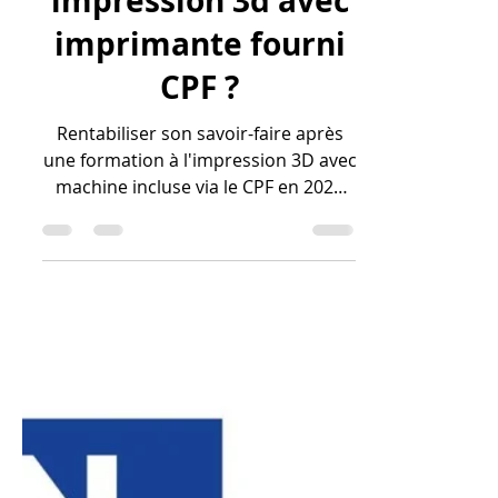
une formation
impression 3d avec
imprimante fourni
CPF ?
Rentabiliser son savoir-faire après
une formation à l'impression 3D avec
machine incluse via le CPF en 2026
repose sur la capacité à transformer
une expertise technique en services
à haute valeur ajoutée. Grâce à la
maîtrise de la CAO sur Fusion 360,
vous pouvez facturer des prestations
de conception sur mesure, comme la
reproduction de pièces mécaniques
introuvables ou la création de