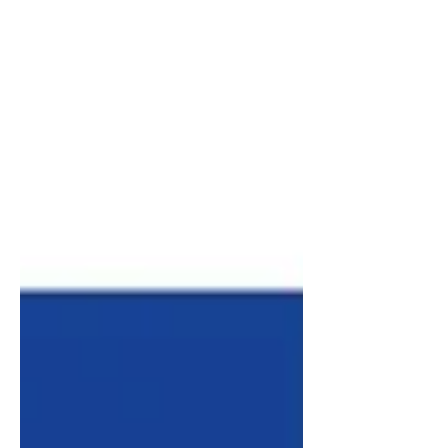
de $\pm 0,02$ mm. Le second volet
concerne la maîtrise du tranchage
(Slicing)