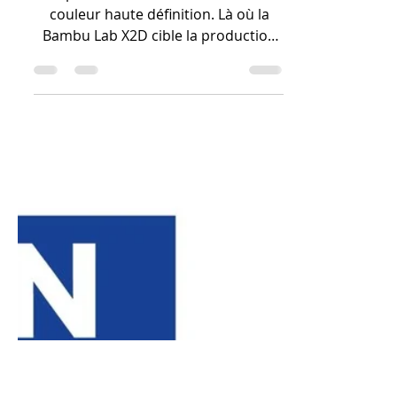
de la CREALITY
SPARKX i7 Color
Combo ?
La SparkX i7 démocratise l'accès à la
couleur haute définition. Là où la
Bambu Lab X2D cible la production
de pièces techniques robustes, la i7
Color Combo devient l'outil de
référence pour le design de produit
et la communication visuelle. Pour
un entrepreneur utilisant son CPF
pour se former, c'est l'assurance
d'un rendu professionnel immédiat
avec un coût de revient à la pièce
extrêmement bas.