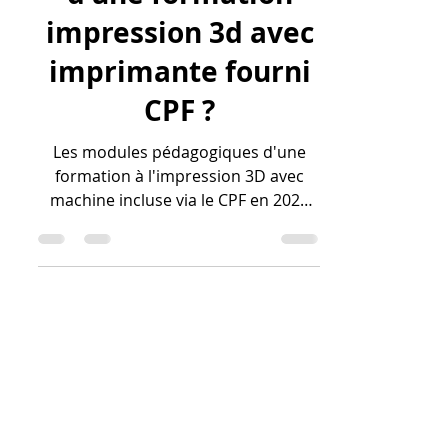
d'une formation
impression 3d avec
imprimante fourni
CPF ?
Les modules pédagogiques d'une
formation à l'impression 3D avec
machine incluse via le CPF en 2026
sont articulés autour de quatre
piliers fondamentaux pour garantir
une autonomie professionnelle
immédiate. Le premier module
incontournable est la conception
CAO avancée (souvent sur Fusion
360), où l'on apprend à modéliser
des pièces respectant des tolérances