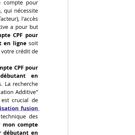
garantit que vous seul pouvez engager les droits cumulés sur votre compte pour 
, qui nécessite 
teur), l'accès 
ive a pour but 
pte CPF pour 
 en ligne
 soit 
votre crédit de 
utiliser mon compte CPF pour 
débutant en 
s. La recherche 
tion Additive" 
est crucial de 
sation fusion 
technique des 
er mon compte 
 débutant en 