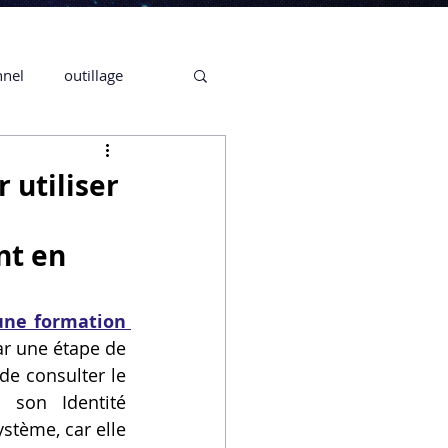
nnel
outillage
te 3D CREALITY
 utiliser
3D
nt en
CPF
CREALITY,
une formation 
 une étape de 
 consulter le 
Secrétaire en Ligne
 son Identité 
tème, car elle 