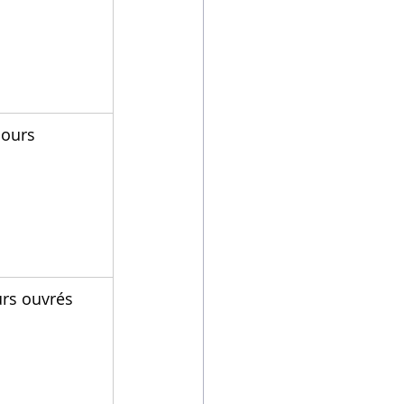
jours
urs ouvrés