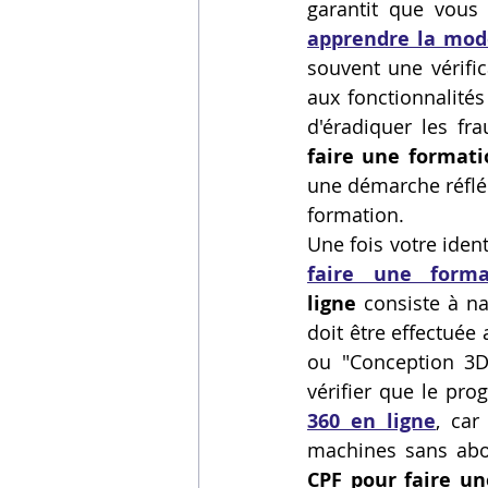
Vidéos sur l'impression 3D,
apprendre la modé
souvent une vérific
aux fonctionnalités
Formation impresssion 3D
d'éradiquer les fra
faire une formati
une démarche réfléch
formation.
Une fois votre ident
faire une forma
ligne
 consiste à na
doit être effectuée
ou "Conception 3D" 
vérifier que le pr
360 en ligne
, car
machines sans abord
CPF pour faire un