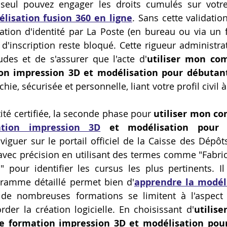
Artillery M1 pro
Creality HI combo
Filament PETG
lisation fusion 360 en ligne
. Sans cette validation
ation d'identité par La Poste (en bureau ou via un fac
 d'inscription reste bloqué. Cette rigueur administrat
formation CPF
udes et de s'assurer que l'acte d'
utiliser mon com
on impression 3D et modélisation pour débutant
ie, sécurisée et personnelle, liant votre profil civil à 
ité certifiée, la seconde phase pour 
tion impression 3D
 et modélisation pour 
viguer sur le portail officiel de la Caisse des Dépôt
 avec précision en utilisant des termes comme "Fabrica
pour identifier les cursus les plus pertinents. Il 
ogramme détaillé permet bien d'
apprendre la modéli
 de nombreuses formations se limitent à l'aspect 
er la création logicielle. En choisissant d'
utilis
e formation impression 3D et modélisation pour