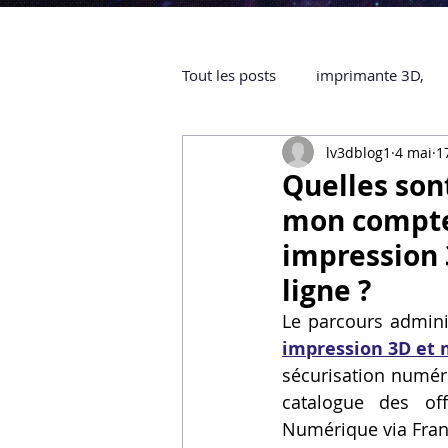
Tout les posts
imprimante 3D,
lv3dblog1
4 mai
1
impression 3D à la demande
Quelles sont
mon compte
objet 3D
ARTILLERY 3D
impression 
ligne ?
certifiée QUALIOPI
Refaire 
Le parcours adminis
impression 3D et 
sécurisation numér
Creality Hi combo
Artillery
catalogue des off
Numérique via Franc