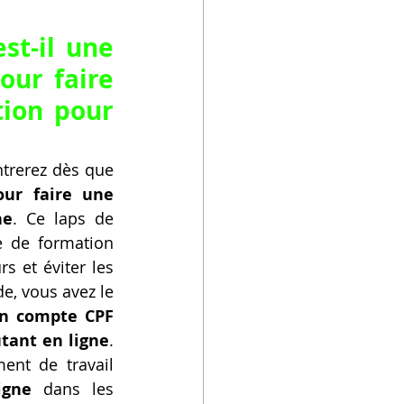
t-il une 
ur faire 
ion pour 
trerez dès que 
ur faire une 
ne
. Ce laps de 
 de formation 
 et éviter les 
, vous avez le 
on compte CPF 
tant en ligne
. 
nt de travail 
igne
 dans les 