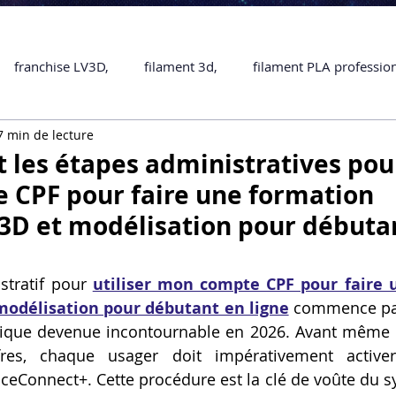
franchise LV3D,
filament 3d,
filament PLA professio
7 min de lecture
Accessoires
imprimante 3D professionelle
impriman
 les étapes administratives pour
 CPF pour faire une formation
Formation impression 3D
SCANNER 3D
impression 
3D et modélisation pour débuta
une piece en 3D
Formation 3D en ligne.
Formation 3D 
tratif pour 
utiliser mon compte CPF pour faire 
modélisation pour débutant en ligne
 commence par
ique devenue incontournable en 2026. Avant même de
 M1 Pro
Filament PLA
Service administratif en ligne
res, chaque usager doit impérativement activer
eConnect+. Cette procédure est la clé de voûte du sys