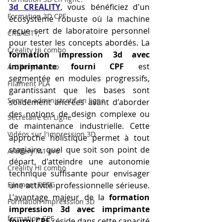
3d CREALITY
, vous bénéficiez d'un 
Formation 3D CPF
écosystème robuste où la machine 
reçue sert de laboratoire personnel 
CREALITY,
pour tester les concepts abordés. La 
Creality Hi combo
formation impression 3d avec 
imprimante fourni CPF
 est 
Artillery M1 Pro
segmentée en modules progressifs, 
Filament PLA
garantissant que les bases sont 
Service administratif en ligne
solidement ancrées avant d'aborder 
des notions de design complexe ou 
Secrétaire en Ligne
de maintenance industrielle. Cette 
Vidéos sur l'impression 3D,
approche holistique permet à tout 
stagiaire, quel que soit son point de 
Artillery M1 pro
départ, d'atteindre une autonomie 
Creality HI combo
technique suffisante pour envisager 
Filament PETG
une activité professionnelle sérieuse. 
L'avantage majeur de la 
formation 
Formation impresssion 3D
impression 3d avec imprimante 
formation CPF
fourni CPF
 réside dans cette capacité 