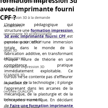
formation impression 3d
filament PLA professionnel
avec imprimante fourni
outillage
CPF ?
impression 3D à la demande
L’ingénierie pédagogique qui 
Accessoires
structure une 
formation impression 
imprimante 3D professionelle
3d avec imprimante fourni CPF
est 
pensée pour offrir une immersion 
imprimante 3D CREALITY
totale dans le monde de la 
objet 3D
fabrication additive, en transformant 
ARTILLERY 3D
chaque heure de théorie en une 
compétence pratique 
Formation impression 3D
immédiatement exploitable. Ce 
SCANNER 3D
cursus ne se contente pas d'effleurer 
la surface de la technologie ; il plonge 
impression 3D
l'apprenant dans les arcanes de la 
certifiée QUALIOPI
mécanique, de la plasturgie et de la 
Refaire une piece en 3D
conception numérique. En décidant 
de 
Faire une formation imprimante 
Formation 3D en ligne.