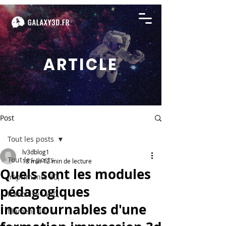
ARTICLE
Post
Tout les posts
lv3dblog1
Tout les posts
18 mai
12 min de lecture
Quels sont les modules
imprimante 3D,
pédagogiques
franchise LV3D,
incontournables d'une
filament 3d,