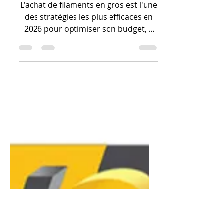
filament 3d bon
rapport qualité /
prix ?
L'achat de filaments en gros est l'une
des stratégies les plus efficaces en
2026 pour optimiser son budget, à
condition de maîtriser les
contraintes de stockage. En optant
pour des packs de 5 à 10 kg ou des
bobines grand format chez des
fournisseurs comme Sunlu,
Polyfab3D ou LV3D, le prix au kilo
peut chuter sous la barre des 12 € à
15 €, offrant un rapport qualité/prix
imbattable pour les productions en
série.