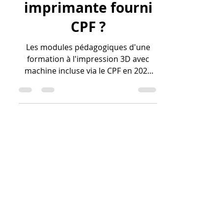
impression 3d avec
imprimante fourni
CPF ?
Les modules pédagogiques d'une
formation à l'impression 3D avec
machine incluse via le CPF en 2026
sont articulés autour de quatre
piliers fondamentaux pour garantir
une autonomie professionnelle
immédiate. Le premier module
incontournable est la conception
CAO avancée (souvent sur Fusion
360), où l'on apprend à modéliser
des pièces respectant des tolérances
de $\pm 0,02$ mm. Le second volet
concerne la maîtrise du tranchage
(Slicing)