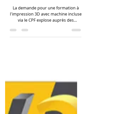
CPF explose-t-elle
chez les recruteurs
?
La demande pour une formation à
l'impression 3D avec machine incluse
via le CPF explose auprès des
recruteurs en 2026 car elle garantit
l'acquisition d'un profil "hybride",
capable de gérer l'intégralité de la
chaîne de valeur numérique et
physique. Les entreprises
recherchent des collaborateurs
certifiés Qualiopi qui ne maîtrisent
pas seulement la théorie, mais qui
possèdent une expérience concrète
sur des machines de dernière
génération (vitesse de 500 mm/s).