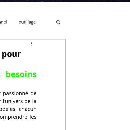
nnel
outillage
te 3D CREALITY
 pour
3D
 besoins 
CPF
CREALITY,
t passionné de 
’univers de la 
odèles, chacun 
Secrétaire en Ligne
comprendre les 