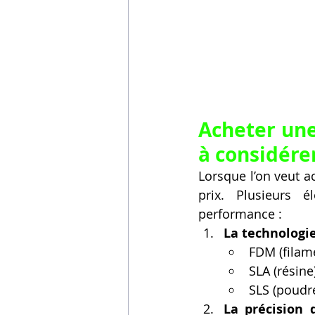
Acheter une
à considére
Lorsque l’on veut a
prix. Plusieurs é
performance :
La technologi
FDM (filam
SLA (résine
SLS (poudre
La précision 