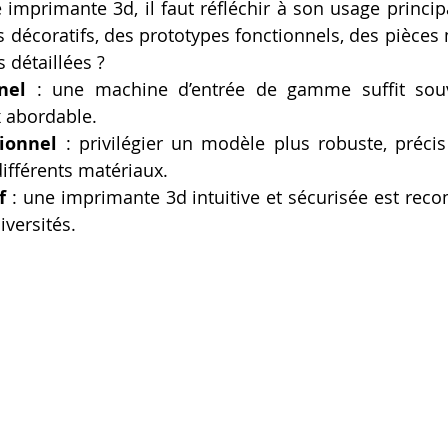
 imprimante 3d, il faut réfléchir à son usage principa
Artillery M1 pro
Creality HI combo
Filament PETG
 décoratifs, des prototypes fonctionnels, des pièces
 détaillées ?
nel
 : une machine d’entrée de gamme suffit souv
formation CPF
ix abordable.
ionnel
 : privilégier un modèle plus robuste, précis
différents matériaux.
f
 : une imprimante 3d intuitive et sécurisée est re
iversités.