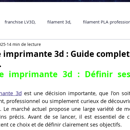
franchise LV3D,
filament 3d,
filament PLA professio
025
14 min de lecture
Accessoires
imprimante 3D professionelle
impriman
 imprimante 3d : Guide complet
.
Formation impression 3D
SCANNER 3D
impression 
e imprimante 3d : Définir ses
une piece en 3D
Formation 3D en ligne.
Formation 3D 
mante 3d
 est une décision importante, que l’on soi
nt, professionnel ou simplement curieux de découvrir l
ve. Le marché actuel propose une large variété de m
 M1 Pro
Filament PLA
Service administratif en ligne
ns précis. Avant de se lancer, il est essentiel de 
cent ce choix et de définir clairement ses objectifs.