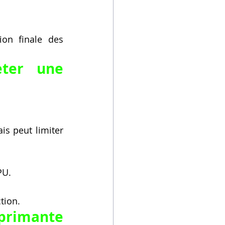
on finale des 
ter une 
s peut limiter 
PU.
ction.
primante 