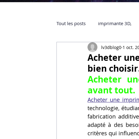
Tout les posts
imprimante 3D,
lv3dblog0
1 oct. 2
impression 3D à la demande
Acheter une
bien choisir
objet 3D
ARTILLERY 3D
Acheter un
avant tout.
certifiée QUALIOPI
Refaire 
Acheter une impri
technologie, étudia
fabrication additi
Creality Hi combo
Artillery
adapté à des besoi
critères qui influen