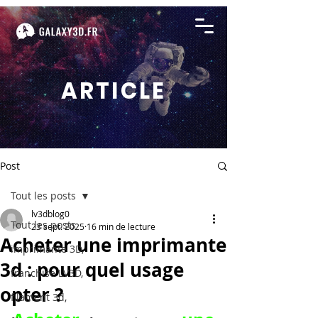
ARTICLE
Post
Tout les posts
lv3dblog0
Tout les posts
23 sept. 2025
16 min de lecture
Acheter une imprimante
imprimante 3D,
3d : pour quel usage
franchise LV3D,
opter ?
filament 3d,