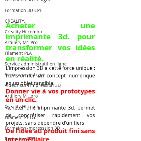
Formation 3D CPF
CREALITY,
Acheter une 
Creality Hi combo
imprimante 3d. pour 
Artillery M1 Pro
transformer vos idées 
Filament PLA
en réalité.
Service administratif en ligne
L’impression 3D a cette force unique : 
Secrétaire en Ligne
transformer un concept numérique 
en un objet tangible.
Vidéos sur l'impression 3D,
Donner vie à vos prototypes 
Artillery M1 pro
en un clic.
Creality HI combo
Acheter une imprimante 3d. permet 
de concrétiser rapidement vos 
Filament PETG
projets, sans dépendre d’un tiers.
Formation impresssion 3D
De l’idée au produit fini sans 
intermédiaire.
formation CPF