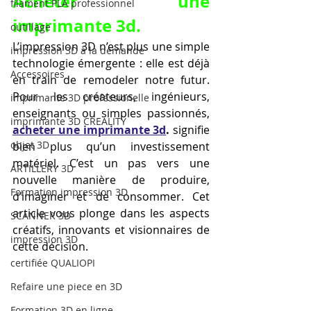
Acheter une 
filament PLA professionnel
imprimante 3d.
outillage
L’impression 3D n’est plus une simple 
impression 3D à la demande
technologie émergente : elle est déjà 
Accessoires
en train de remodeler notre futur. 
Pour les créateurs, ingénieurs, 
imprimante 3D professionelle
enseignants ou simples passionnés, 
imprimante 3D CREALITY
acheter une imprimante 3d
.
 signifie 
objet 3D
bien plus qu’un investissement 
matériel. C’est un pas vers une 
ARTILLERY 3D
nouvelle manière de produire, 
Formation impression 3D
d’imaginer et de consommer. Cet 
article vous plonge dans les aspects 
SCANNER 3D
créatifs, innovants et visionnaires de 
impression 3D
cette décision.
certifiée QUALIOPI
Refaire une piece en 3D
Formation 3D en ligne.