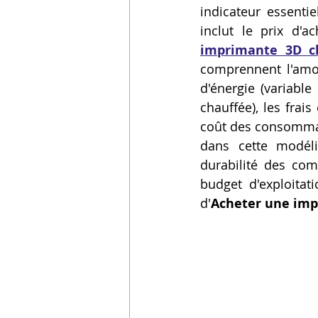
indicateur essenti
Vidéos sur l'impression 3D,
inclut le prix d'a
imprimante 3D c
comprennent l'amor
Formation impresssion 3D
d'énergie (variable
chauffée), les frais
coût des consommabl
dans cette modéli
durabilité des com
budget d'exploitati
d'
Acheter une imp