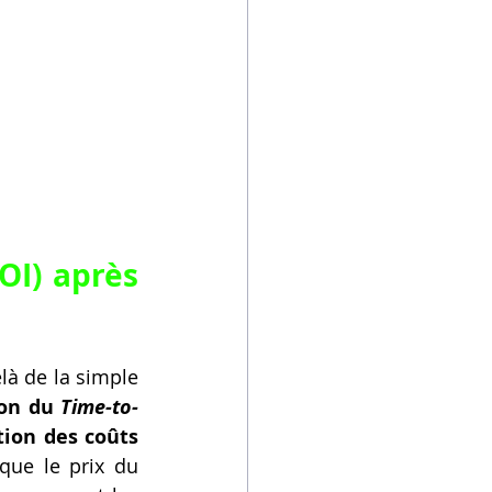
La Mesure du Retour sur Investissement (ROI) après 
à de la simple 
on du 
Time-to-
ion des coûts 
que le prix du 