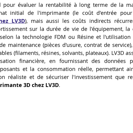
el pour évaluer la rentabilité à long terme de la m
Artillery M1 pro
Creality HI combo
Filament PETG
chat initial de l'imprimante (le coût d'entrée pour
hez LV3D
), mais aussi les coûts indirects récurre
tissement sur la durée de vie de l'équipement, la
formation CPF
 selon la technologie FDM ou Résine et l'utilisation 
 de maintenance (pièces d'usure, contrat de service), 
es (filaments, résines, solvants, plateaux). LV3D assi
sation financière, en fournissant des données pr
posants et la consommation réelle, permettant ains
on réaliste et de sécuriser l'investissement que rep
rimante 3D chez LV3D
.