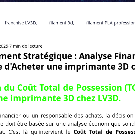
franchise LV3D,
filament 3d,
filament PLA professio
 2025
7 min de lecture
Accessoires
imprimante 3D professionelle
impriman
ement Stratégique : Analyse Fina
te d'Acheter une imprimante 3D 
Formation impression 3D
SCANNER 3D
impression 
n du Coût Total de Possession (T
une piece en 3D
Formation 3D en ligne.
Formation 3D 
ne imprimante 3D chez LV3D
.
inancier ou un responsable des achats, la décision 
 M1 Pro
Filament PLA
Service administratif en ligne
e doit être basée sur une analyse économique solide
t. C'est là qu'intervient le 
Coût Total de Posses