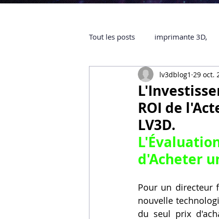
Tout les posts
imprimante 3D,
lv3dblog1
29 oct.
impression 3D à la demande
L'Investiss
ROI de l'Ac
objet 3D
ARTILLERY 3D
LV3D.
L'Évaluatio
certifiée QUALIOPI
Refaire 
d'
Acheter u
Pour un directeur f
Creality Hi combo
Artillery
nouvelle technologi
du seul prix d'acha