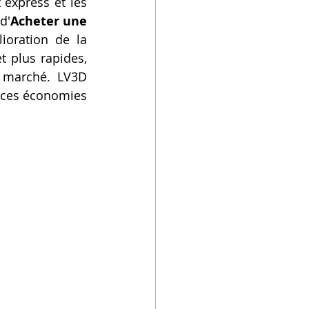
express et les 
d'
Acheter une 
ioration de la 
 plus rapides, 
 marché. LV3D 
t ces économies 