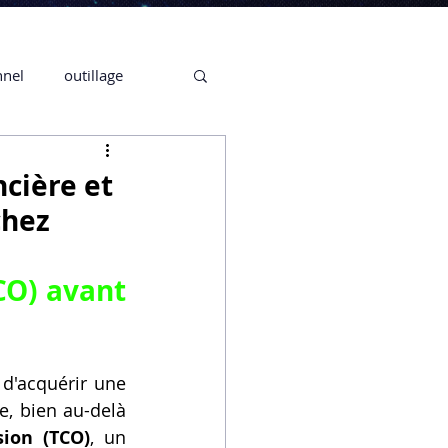
nnel
outillage
te 3D CREALITY
ncière et
chez
3D
CO) avant 
CPF
CREALITY,
d'acquérir une 
Secrétaire en Ligne
, bien au-delà 
sion (TCO)
, un 