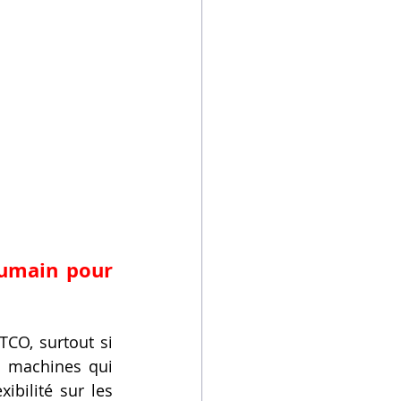
L'Impact des Consommables sur le TCO : Le Facteur Humain pour 
CO, surtout si 
 machines qui 
xibilité sur les 