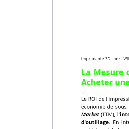
imprimante 3D chez LV3
Acheter un
Le ROI de l'impress
économie de sous-tr
Market
 (TTM), l'
int
d'outillage
. En in