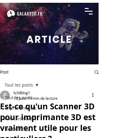
ARTICLE
Post
Tout les posts
lv3dblog1
Tout les posts
13 janv.
14 min de lecture
Est-ce qu'un Scanner 3D
imprimante 3D,
pour imprimante 3D est
franchise LV3D,
vraiment utile pour les
filament 3d,