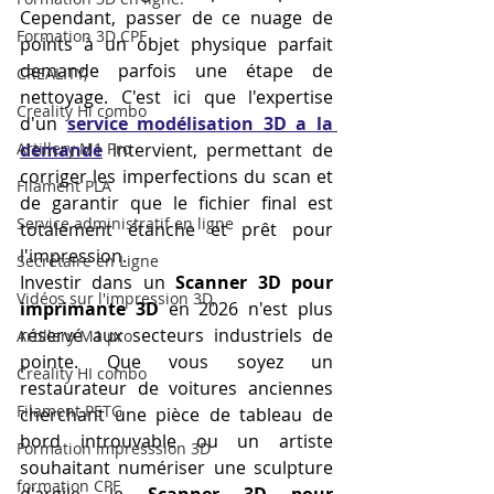
Cependant, passer de ce nuage de 
Formation 3D CPF
points à un objet physique parfait 
demande parfois une étape de 
CREALITY,
nettoyage. C'est ici que l'expertise 
Creality Hi combo
d'un 
service modélisation 3D a la 
Artillery M1 Pro
demande
 intervient, permettant de 
corriger les imperfections du scan et 
Filament PLA
de garantir que le fichier final est 
Service administratif en ligne
totalement étanche et prêt pour 
l'impression.
Secrétaire en Ligne
Investir dans un 
Scanner 3D pour 
Vidéos sur l'impression 3D,
imprimante 3D
 en 2026 n'est plus 
réservé aux secteurs industriels de 
Artillery M1 pro
pointe. Que vous soyez un 
Creality HI combo
restaurateur de voitures anciennes 
Filament PETG
cherchant une pièce de tableau de 
bord introuvable ou un artiste 
Formation impresssion 3D
souhaitant numériser une sculpture 
formation CPF