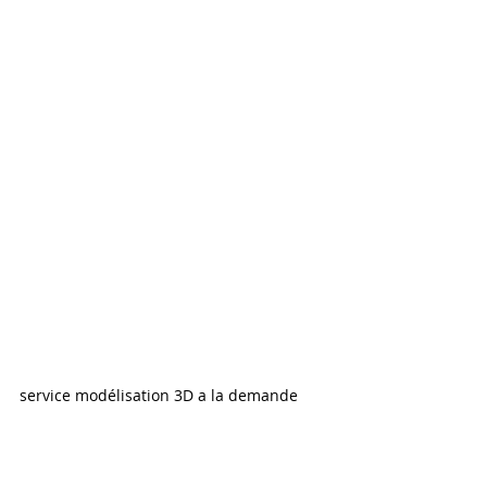
service modélisation 3D a la demande
Avantages et inconvénients 
du post-traitement manuel