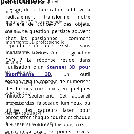
particuliers ?
filament PLA professionnel
L'essor de la fabrication additive a 
outillage
radicalement transformé notre 
impression 3D à la demande
manière de concevoir des objets, 
mais une question persiste souvent 
Accessoires
chez les passionnés : comment 
imprimante 3D professionelle
reproduire un objet existant sans 
imprimante 3D CREALITY
passer des heures sur un logiciel de 
CAO ? La réponse réside dans 
objet 3D
l'utilisation d'un 
Scanner 3D pour 
ARTILLERY 3D
imprimante 3D
, un outil 
technologique capable de numériser 
Formation impression 3D
des formes complexes en quelques 
SCANNER 3D
minutes seulement. Cet appareil 
projette des faisceaux lumineux ou 
impression 3D
utilise des capteurs laser pour 
certifiée QUALIOPI
enregistrer chaque courbe et chaque 
Refaire une piece en 3D
détail d'un volume physique, créant 
ainsi un nuage de points précis. 
Formation 3D en ligne.