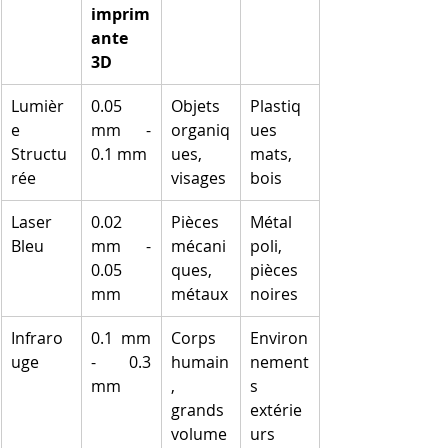
imprim
ante 
3D
Lumièr
0.05 
Objets 
Plastiq
e 
mm - 
organiq
ues 
Structu
0.1 mm
ues, 
mats, 
rée
visages
bois
Laser 
0.02 
Pièces 
Métal 
Bleu
mm - 
mécani
poli, 
0.05 
ques, 
pièces 
mm
métaux
noires
Infraro
0.1 mm 
Corps 
Environ
uge
- 0.3 
humain
nement
mm
, 
s 
grands 
extérie
volume
urs