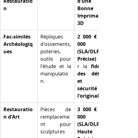
Restauratio
d'une 
n
Bonne 
Imprimante 
3D
Fac-similés 
Répliques 
2 000 € à 7 
Archéologiq
d'ossements, 
000 € 
ues
poteries, 
(SLA/DLP 
outils pour 
Précise)
 pou
l'étude et la 
r la 
fidélité 
manipulatio
des détails 
n.
et la 
sécurité de 
l'original
Restauratio
Pièces de 
3 000 € à 8 
n d'Art
remplaceme
000 € 
nt pour 
(SLA/DLP 
sculptures 
Haute 