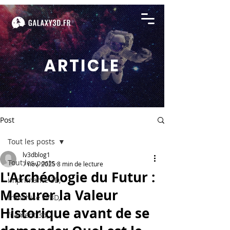
ARTICLE
Post
Tout les posts
lv3dblog1
Tout les posts
7 nov. 2025
8 min de lecture
L'Archéologie du Futur :
imprimante 3D,
Mesurer la Valeur
franchise LV3D,
Historique avant de se
filament 3d,