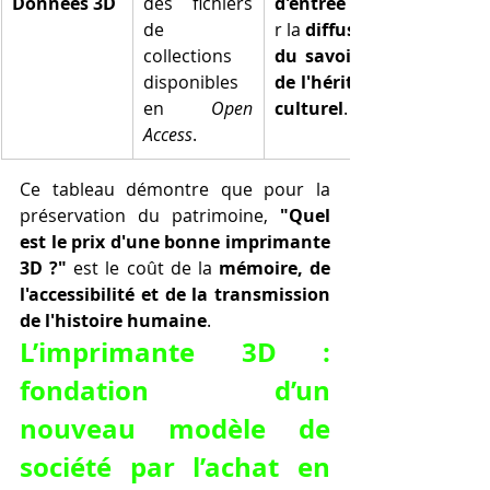
Données 3D
des fichiers 
d'entrée
 pou
de 
r la 
diffusion 
collections 
du savoir et 
disponibles 
de l'héritage 
en 
Open 
culturel
.
Access
.
Ce tableau démontre que pour la 
préservation du patrimoine, 
"Quel 
est le prix d'une bonne imprimante 
3D ?"
 est le coût de la 
mémoire, de 
l'accessibilité et de la transmission 
de l'histoire humaine
.
L’imprimante 3D : 
fondation d’un 
nouveau modèle de 
société par l’achat en 