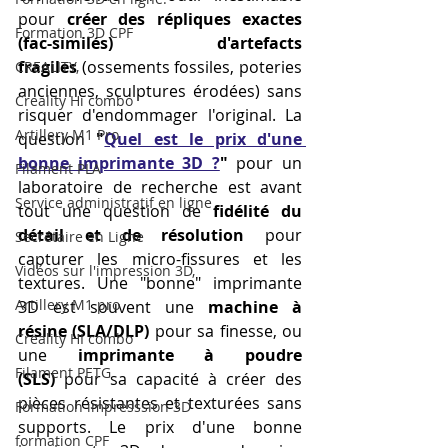
pour 
créer des répliques exactes 
Formation 3D CPF
(fac-similés) d'artefacts 
fragiles
 (ossements fossiles, poteries 
CREALITY,
anciennes, sculptures érodées) sans 
Creality Hi combo
risquer d'endommager l'original. La 
Artillery M1 Pro
question 
"
Quel est le prix d'une 
bonne imprimante 3D ?
"
 pour un 
Filament PLA
laboratoire de recherche est avant 
Service administratif en ligne
tout une question de 
fidélité du 
détail et de résolution
 pour 
Secrétaire en Ligne
capturer les micro-fissures et les 
Vidéos sur l'impression 3D,
textures. Une "bonne" imprimante 
Artillery M1 pro
3D est souvent une 
machine à 
résine (SLA/DLP)
 pour sa finesse, ou 
Creality HI combo
une 
imprimante à poudre 
Filament PETG
(SLS)
 pour sa capacité à créer des 
pièces résistantes et texturées sans 
Formation impresssion 3D
supports. Le prix d'une bonne 
formation CPF