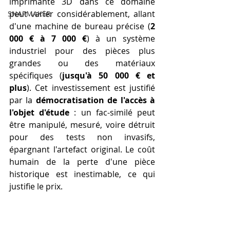
imprimante 3D dans ce domaine 
peut varier considérablement, allant 
SNAPMAKER
d'une machine de bureau précise (
2 
000 € à 7 000 €
) à un système 
industriel pour des pièces plus 
grandes ou des matériaux 
spécifiques (
jusqu'à 50 000 € et 
plus
). Cet investissement est justifié 
par la 
démocratisation de l'accès à 
l'objet d'étude
 : un fac-similé peut 
être manipulé, mesuré, voire détruit 
pour des tests non invasifs, 
épargnant l'artefact original. Le coût 
humain de la perte d'une pièce 
historique est inestimable, ce qui 
justifie le prix.