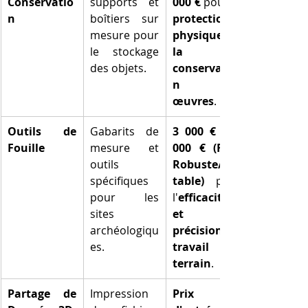
Conservatio
supports et 
000 €
n
boîtiers sur 
protection 
mesure pour 
physique et 
le stockage 
la 
des objets.
conservatio
n des 
œuvres
.
Outils de 
Gabarits de 
3 000 € à 6 
Fouille
mesure et 
000 € (FDM 
outils 
Robuste/Por
spécifiques 
table)
 pour 
pour les 
l'
efficacité 
sites 
et la 
archéologiqu
précision du 
es.
travail de 
terrain
.
Partage de 
Impression 
Prix 