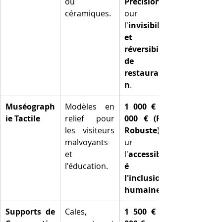
ou 
Précision)
céramiques.
our 
l'
invisibilité 
et la 
réversibilité 
de la 
restauratio
n
.
Muséograph
Modèles en 
1 000 € à 3 
ie Tactile
relief pour 
000 € (FDM 
les visiteurs 
Robuste)
malvoyants 
ur 
et 
l'
accessibilit
l'éducation.
é et 
l'inclusion 
humaine
Supports de 
Cales, 
1 500 € à 4 