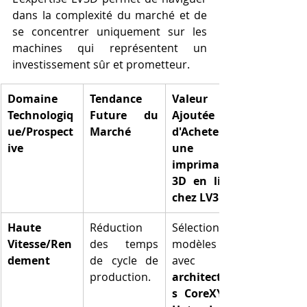
dans la complexité du marché et de 
se concentrer uniquement sur les 
machines qui représentent un 
investissement sûr et prometteur.
Domaine 
Tendance 
Valeur 
Technologiq
Future du 
Ajoutée 
ue/Prospect
Marché
d'Acheter 
ive
une 
imprimante 
3D en ligne 
chez LV3D
Haute 
Réduction 
Sélection de 
Vitesse/Ren
des temps 
modèles 
dement
de cycle de 
avec 
production.
architecture
s CoreXY