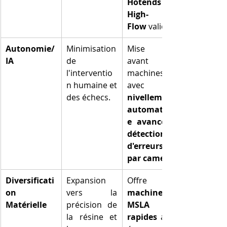
Hotends 
High-
Flow
 validés.
Autonomie/
Minimisation 
Mise en 
IA
de 
avant des 
l'interventio
machines 
n humaine et 
avec 
des échecs.
nivellement 
automatiqu
e avancé
détection 
d'erreurs 
par caméra
Diversificati
Expansion 
on 
vers la 
machines 
Matérielle
précision de 
MSLA 
la résine et 
rapides
 avec 