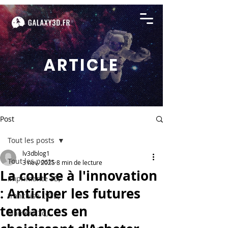
ARTICLE
Post
Tout les posts
lv3dblog1
Tout les posts
3 nov. 2025
8 min de lecture
La course à l'innovation
imprimante 3D,
: Anticiper les futures
franchise LV3D,
tendances en
filament 3d,