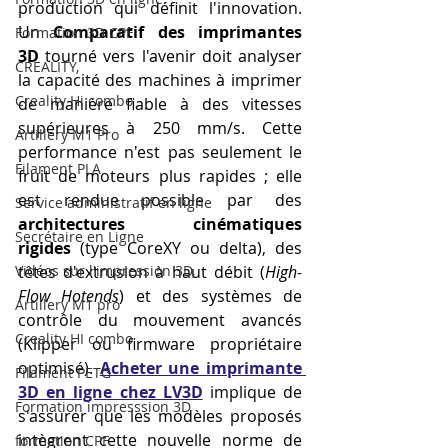
production qui définit l'innovation. 
Un 
Comparatif des imprimantes 
Formation 3D CPF
3D
 tourné vers l'avenir doit analyser 
CREALITY,
la capacité des machines à imprimer 
Creality Hi combo
de manière fiable à des vitesses 
supérieures à 250 mm/s. Cette 
Artillery M1 Pro
performance n'est pas seulement le 
Filament PLA
fruit de moteurs plus rapides ; elle 
est rendue possible par des 
Service administratif en ligne
architectures cinématiques 
Secrétaire en Ligne
rigides
 (type CoreXY ou delta), des 
Vidéos sur l'impression 3D,
têtes d'extrusion à haut débit (
High-
Flow Hotends
) et des systèmes de 
Artillery M1 pro
contrôle du mouvement avancés 
Creality HI combo
(Klipper ou firmware propriétaire 
optimisé). 
Acheter une imprimante 
Filament PETG
3D en ligne chez LV3D
 implique de 
Formation impresssion 3D
s'assurer que les modèles proposés 
intègrent cette nouvelle norme de 
formation CPF