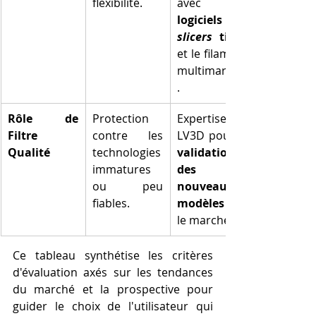
flexibilité.
logiciels 
slicers
 tiers
et le filament 
multimarque
.
Rôle de 
Protection 
Expertise 
Filtre 
contre les 
Qualité
technologies 
validation 
immatures 
des 
ou peu 
nouveaux 
fiables.
modèles
 sur 
le marché.
Ce tableau synthétise les critères 
d'évaluation axés sur les tendances 
du marché et la prospective pour 
guider le choix de l'utilisateur qui 