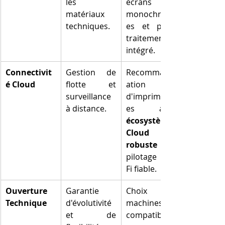
les 
écrans 
matériaux 
monochrom
techniques.
es et post-
traitement 
intégré.
Connectivit
Gestion de 
Recommand
é Cloud
flotte et 
ation 
surveillance 
d'imprimant
à distance.
écosystème 
Cloud 
robuste
 et 
pilotage Wi-
Fi fiable.
Ouverture 
Garantie 
Choix de 
Technique
d'évolutivité 
machines 
et de 
compatibles 