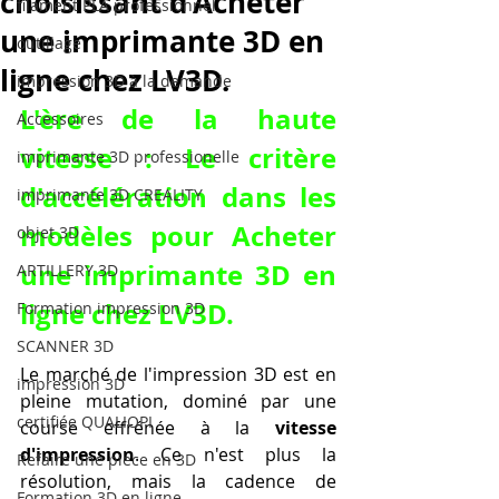
choisissant d'Acheter
filament PLA professionnel
une imprimante 3D en
outillage
ligne chez LV3D.
impression 3D à la demande
L'ère de la haute 
Accessoires
vitesse : Le critère 
imprimante 3D professionelle
d'accélération dans les 
imprimante 3D CREALITY
modèles pour Acheter 
objet 3D
une imprimante 3D en 
ARTILLERY 3D
ligne chez LV3D.
Formation impression 3D
SCANNER 3D
Le marché de l'impression 3D est en 
impression 3D
pleine mutation, dominé par une 
certifiée QUALIOPI
course effrénée à la 
vitesse 
d'impression
. Ce n'est plus la 
Refaire une piece en 3D
résolution, mais la cadence de 
Formation 3D en ligne.