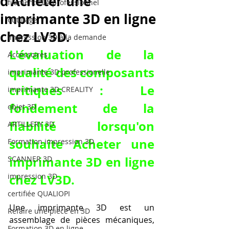
d'Acheter une
filament PLA professionnel
imprimante 3D en ligne
outillage
chez LV3D.
impression 3D à la demande
L'évaluation de la 
Accessoires
qualité des composants 
imprimante 3D professionelle
critiques : Le 
imprimante 3D CREALITY
fondement de la 
objet 3D
fiabilité lorsqu'on 
ARTILLERY 3D
souhaite Acheter une 
Formation impression 3D
imprimante 3D en ligne 
SCANNER 3D
impression 3D
chez LV3D.
certifiée QUALIOPI
Une imprimante 3D est un 
Refaire une piece en 3D
assemblage de pièces mécaniques, 
Formation 3D en ligne.