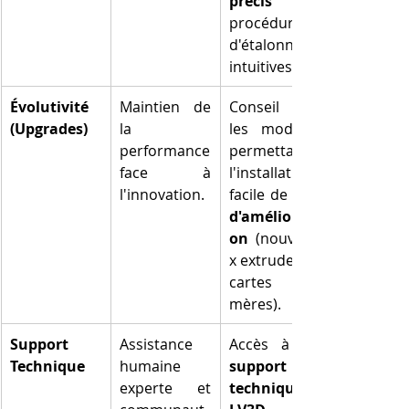
précis
 et 
procédures 
d'étalonnage 
intuitives.
Évolutivité 
Maintien de 
Conseil sur 
(Upgrades)
la 
les modèles 
performance 
permettant 
face à 
l'installation 
l'innovation.
facile de 
d'améliorati
on
 (nouveau
x extrudeurs, 
cartes 
mères).
Support 
Assistance 
Technique
humaine 
support 
experte et 
technique 