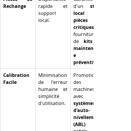
Rechange
rapide et 
d'un 
stock 
support 
local de 
local.
pièces 
critiques
fourniture 
de 
kits de 
maintenanc
e 
préventive
Calibration 
Minimisation 
Promotion 
Facile
de l'erreur 
des 
humaine et 
machines 
simplicité 
avec 
d'utilisation.
systèmes 
d'auto-
nivellement 
(ABL) 