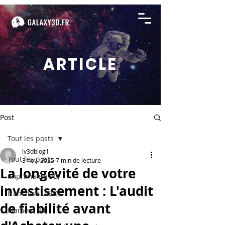
ARTICLE
Post
Tout les posts
lv3dblog1
Tout les posts
3 nov. 2025
7 min de lecture
La longévité de votre
imprimante 3D,
investissement : L'audit
franchise LV3D,
de fiabilité avant
filament 3d,