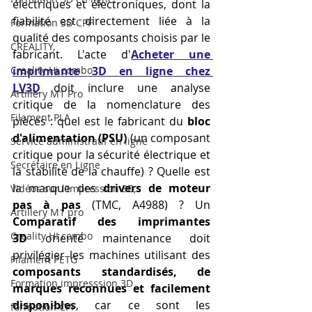
électriques et électroniques, dont la 
fiabilité est directement liée à la 
Formation 3D CPF
qualité des composants choisis par le 
CREALITY,
fabricant. L'acte d'
Acheter une 
Creality Hi combo
imprimante 3D en ligne chez 
LV3D
 doit inclure une analyse 
Artillery M1 Pro
critique de la nomenclature des 
Filament PLA
pièces : quel est le fabricant du 
bloc 
d'alimentation (PSU)
 (un composant 
Service administratif en ligne
critique pour la sécurité électrique et 
Secrétaire en Ligne
la stabilité de la chauffe) ? Quelle est 
la marque des 
drivers de moteur 
Vidéos sur l'impression 3D,
pas à pas
 (TMC, A4988) ? Un 
Artillery M1 pro
Comparatif des imprimantes 
Creality HI combo
3D
 orienté maintenance doit 
privilégier les machines utilisant des 
Filament PETG
composants standardisés, de 
Formation impresssion 3D
marques reconnues et facilement 
disponibles
, car ce sont les 
formation CPF