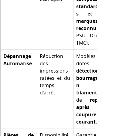
standardisé
s et de 
marques 
reconnues
PSU, Drivers 
TMC).
Dépannage 
Réduction 
Modèles 
Automatisé
des 
impressions 
détection de 
ratées et du 
bourrage/fi
temps 
n de 
d'arrêt.
filament
de 
reprise 
après 
coupure de 
courant
.
Pièces de 
Disponibilité 
Garantie 