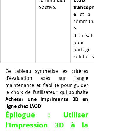
communaut
LV3D 
é active.
francophon
e
 et à une 
communaut
é 
d'utilisateurs 
pour le 
partage de 
solutions.
Ce tableau synthétise les critères 
d'évaluation axés sur l'angle 
maintenance et fiabilité pour guider 
le choix de l'utilisateur qui souhaite 
Acheter une imprimante 3D en 
ligne chez LV3D
.
Épilogue : Utiliser 
l’Impression 3D à la 