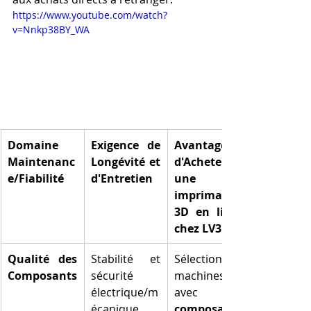
https://www.youtube.com/watch?
v=Nnkp38BY_WA
Domaine 
Exigence de 
Avantage 
Maintenanc
Longévité et 
d'Acheter 
e/Fiabilité
d'Entretien
une 
imprimante 
3D en ligne 
chez LV3D
Qualité des 
Stabilité et 
Sélection de 
Composants
sécurité 
machines 
électrique/m
avec 
écanique.
composants 