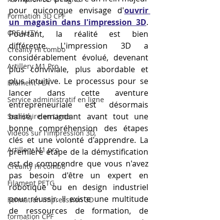
pour quiconque envisage d'
ouvrir 
Formation 3D CPF
un magasin dans l'impression 3D
. 
CREALITY,
Pourtant, la réalité est bien 
différente. L'impression 3D a 
Creality Hi combo
considérablement évolué, devenant 
Artillery M1 Pro
plus conviviale, plus abordable et 
plus intuitive. Le processus pour se 
Filament PLA
lancer dans cette aventure 
Service administratif en ligne
entrepreneuriale est désormais 
balisé, demandant avant tout une 
Secrétaire en Ligne
bonne compréhension des étapes 
Vidéos sur l'impression 3D,
clés et une volonté d'apprendre. La 
Artillery M1 pro
première étape de la démystification 
est de comprendre que vous n'avez 
Creality HI combo
pas besoin d'être un expert en 
Filament PETG
robotique ou en design industriel 
pour réussir. Il existe une multitude 
Formation impresssion 3D
de ressources de formation, de 
formation CPF