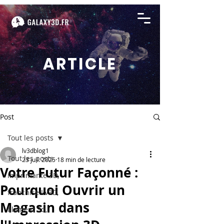
ARTICLE
Post
Tout les posts
lv3dblog1
Tout les posts
23 juil. 2025
18 min de lecture
Votre Futur Façonné :
imprimante 3D,
Pourquoi Ouvrir un
franchise LV3D,
Magasin dans
filament 3d,