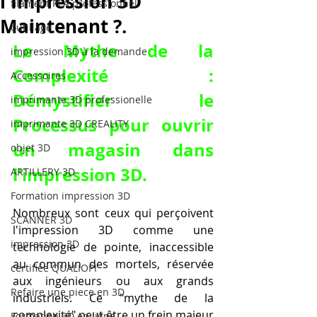
l'Impression 3D
filament PLA professionnel
Maintenant ?.
outillage
Le Mythe de la 
impression 3D à la demande
Complexité : 
Accessoires
Démystifier le 
imprimante 3D professionelle
Processus pour 
ouvrir 
imprimante 3D CREALITY
un magasin dans 
objet 3D
l'impression 3D
.
ARTILLERY 3D
Formation impression 3D
Nombreux sont ceux qui perçoivent 
SCANNER 3D
l'impression 3D comme une 
impression 3D
technologie de pointe, inaccessible 
au commun des mortels, réservée 
certifiée QUALIOPI
aux ingénieurs ou aux grands 
Refaire une piece en 3D
industriels. Ce "mythe de la 
complexité" peut être un frein majeur 
Formation 3D en ligne.